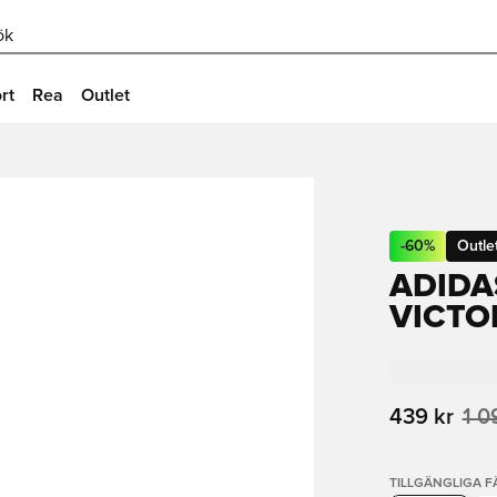
ök
rt
Rea
Outlet
-
60
%
Outle
ADIDA
VICTO
439 kr
1 0
TILLGÄNGLIGA 