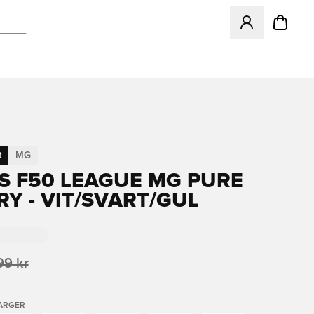
Öppnar en Modal f
t
MG
S F50 LEAGUE MG PURE
RY - VIT/SVART/GUL
99 kr
FÄRGER