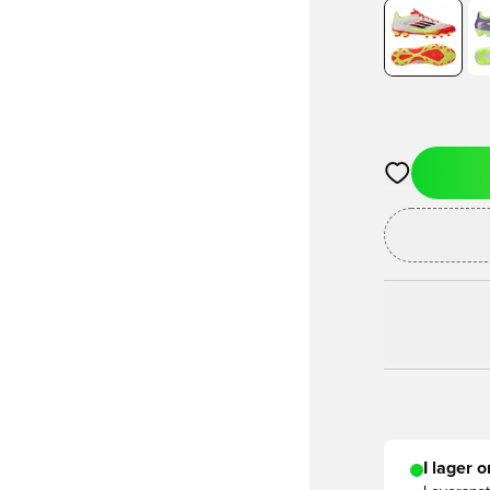
Öppnar en Mod
I lager o