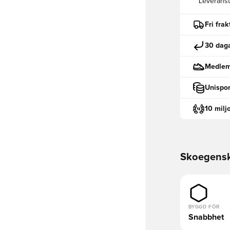
Leveranst
Fri fra
30 daga
Medlemm
Unispor
10 milj
Skoegens
BYGGD FÖR
Snabbhet