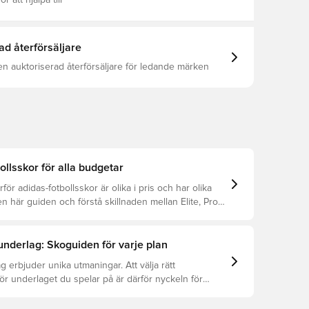
ör att hjälpa till
ad återförsäljare
en auktoriserad återförsäljare för ledande märken
ollsskor för alla budgetar
för adidas-fotbollsskor är olika i pris och har olika
 här guiden och förstå skillnaden mellan Elite, Pro,
lub.
 underlag: Skoguiden för varje plan
g erbjuder unika utmaningar. Att välja rätt
för underlaget du spelar på är därför nyckeln för
ation, förebyggande av skador och lång livslängd.
r att se vilka skor som är bäst för de olika