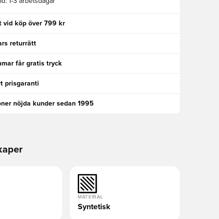
id:
1-3 arbetsdagar
kt vid köp över 799 kr
rs returrätt
ar får gratis tryck
t prisgaranti
oner nöjda kunder sedan 1995
kaper
MATERIAL
Syntetisk