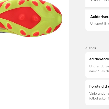
Vi finns här f
Auktoriser
Unisport är 
GUIDER
adidas-fotb
Undrar du var
namn? Läs den
League och C
Förstå ditt
Varje underla
fotbollsskor 
optimal prest
Läs vidare fö