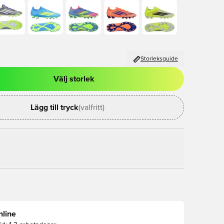
Storleksguide
Välj storlek
al för att logga in eller registrera dig som medlem
Lägg till tryck
(valfritt)
nline