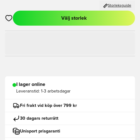
Storleksguide
Välj storlek
Öppnar en Modal för att logga in eller registrera dig som med
I lager online
Leveranstid:
1-3 arbetsdagar
Fri frakt vid köp över 799 kr
30 dagars returrätt
Unisport prisgaranti