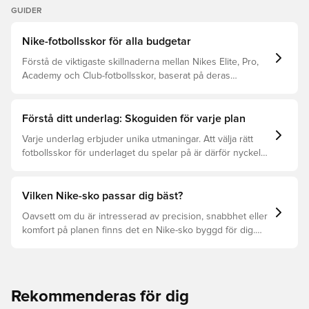
GUIDER
Nike-fotbollsskor för alla budgetar
Förstå de viktigaste skillnaderna mellan Nikes Elite, Pro,
Academy och Club-fotbollsskor, baserat på deras
egenskaper, målgrupp och prisklass.
Förstå ditt underlag: Skoguiden för varje plan
Varje underlag erbjuder unika utmaningar. Att välja rätt
fotbollsskor för underlaget du spelar på är därför nyckeln
för optimal prestation, förebyggande av skador och lång
livslängd. Läs vidare för att se vilka skor som är bäst för
de olika underlagen.
Vilken Nike-sko passar dig bäst?
Oavsett om du är intresserad av precision, snabbhet eller
komfort på planen finns det en Nike-sko byggd för dig.
Utforska Phantom, Mercurial och Tiempo och deras
funktioner för att hitta din perfekta passform.
Rekommenderas för dig