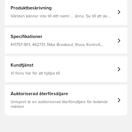
Produktbeskrivning
Världen känner inte till ditt namn … ännu. Se till att de
aldrig glömmer det med Phantom 6 Academy. Med en
NikeSkin-träffzon på rätt ställe får du rena träffar med
skärpt precision. Greppstrukturen ger dig bättre
bollkontroll så att du kan utnyttja varje målchans.
Specifikationer
IH1797-901, 462731, Nike Breakout, Rosa, Kontroll,
Phantom 6, Nike, Herr, Dam, Fotbollsskor, Utan strumpa,
Bra, Syntetisk, Academy, Barn, Turf (TF)
Kundtjänst
Vi finns här för att hjälpa till
Auktoriserad återförsäljare
Unisport är en auktoriserad återförsäljare för ledande
märken