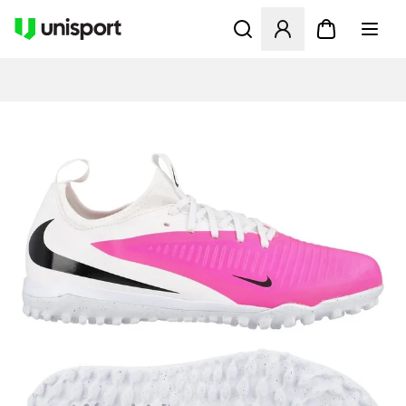
Öppnar en Modal för att logg