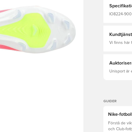
upp.
Specifikat
IO8224-900, 
Breakout, Ro
(FG), Utan s
Kundtjänst
Vi finns här f
Auktoriser
Unisport är 
GUIDER
Nike-fotbol
Förstå de vik
och Club-fot