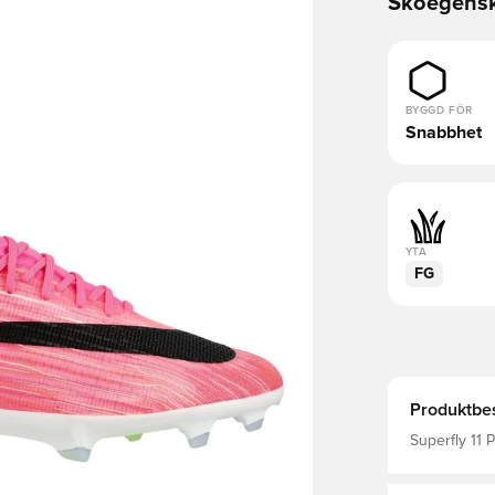
Skoegens
BYGGD FÖR
Snabbhet
YTA
FG
Produktbes
Superfly 11 
nivå och har
skapa fria y
FlyWeave-mat