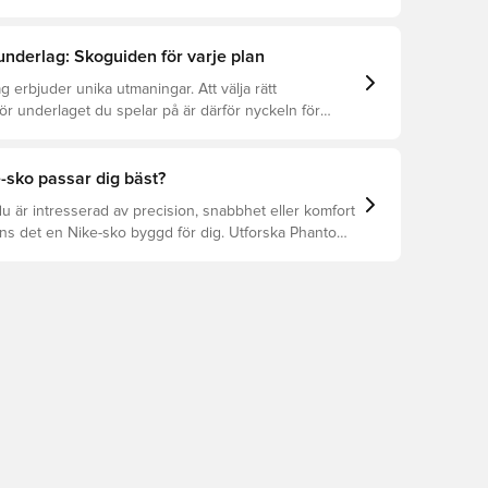
.
 underlag: Skoguiden för varje plan
g erbjuder unika utmaningar. Att välja rätt
för underlaget du spelar på är därför nyckeln för
ation, förebyggande av skador och lång livslängd.
r att se vilka skor som är bäst för de olika
-sko passar dig bäst?
 är intresserad av precision, snabbhet eller komfort
nns det en Nike-sko byggd för dig. Utforska Phantom,
 Tiempo och deras funktioner för att hitta din
sform.