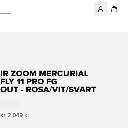
Öppnar en Modal f
AIR ZOOM MERCURIAL
FLY 11 PRO FG
OUT - ROSA/VIT/SVART
 kr
2 049 kr