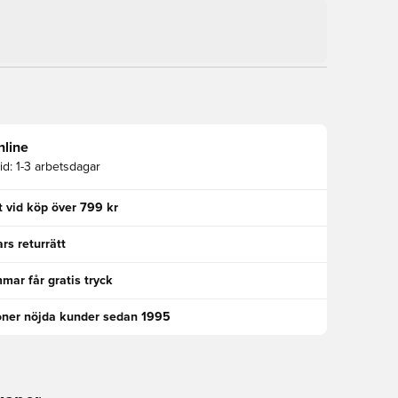
nline
id:
1-3 arbetsdagar
kt vid köp över 799 kr
rs returrätt
ar får gratis tryck
oner nöjda kunder sedan 1995