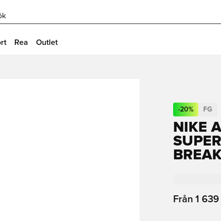
ök
rt
Rea
Outlet
-
20
%
FG
NIKE 
SUPER
BREAK
Från
1 639