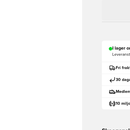
I lager o
Leveranst
Fri fra
30 daga
Medlemm
10 milj