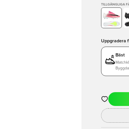
TILLGÄNGLIGA 
Uppgradera frå
Bäst
Matchkl
Byggda 
Öppnar en Mod