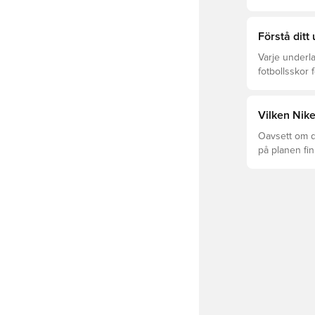
och prisklass
Förstå ditt
Varje underla
fotbollsskor 
optimal prest
Läs vidare fö
underlagen.
Vilken Nike
Oavsett om du
på planen fi
Mercurial och
perfekta pas