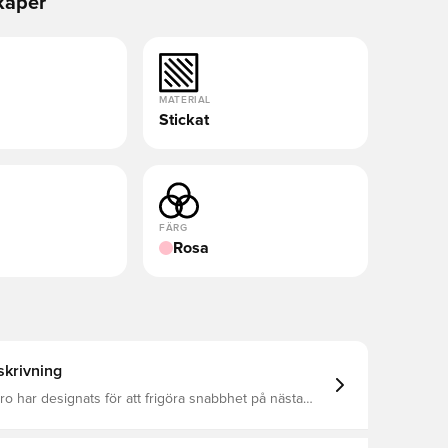
kaper
MATERIAL
Stickat
FÄRG
Rosa
krivning
Pro har designats för att frigöra snabbhet på nästa
 en fjädrande Air Zoom-dämpning som hjälper dig att
tor. Ovandelens strömlinjeformade passform i
erial är utformad för att fixera foten när du växlar