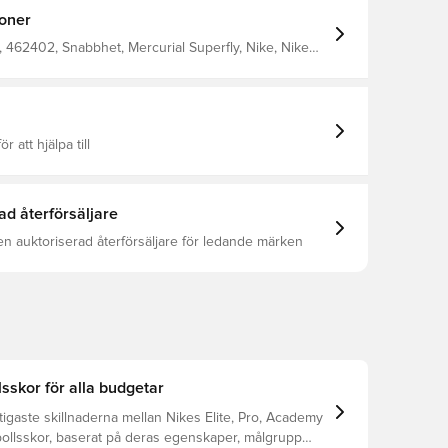
ioner
462402, Snabbhet, Mercurial Superfly, Nike, Nike
sa, Herr, Dam, Fotbollsskor, Vuxen, Stickat, Pro, Gräs
trumpa, Bättre
ör att hjälpa till
ad återförsäljare
en auktoriserad återförsäljare för ledande märken
lsskor för alla budgetar
tigaste skillnaderna mellan Nikes Elite, Pro, Academy
bollsskor, baserat på deras egenskaper, målgrupp