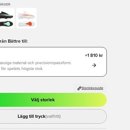
FÄRGER
n Bättre till:
+1 810 kr
assiga material och precisionspassform.
för spelets högsta nivå.
Storleksguide
Välj storlek
al för att logga in eller registrera dig som medlem
Lägg till tryck
(valfritt)