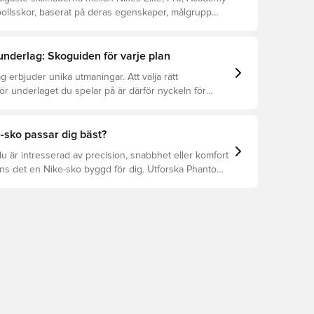
bollsskor, baserat på deras egenskaper, målgrupp
.
 underlag: Skoguiden för varje plan
g erbjuder unika utmaningar. Att välja rätt
för underlaget du spelar på är därför nyckeln för
ation, förebyggande av skador och lång livslängd.
r att se vilka skor som är bäst för de olika
-sko passar dig bäst?
 är intresserad av precision, snabbhet eller komfort
nns det en Nike-sko byggd för dig. Utforska Phantom,
 Tiempo och deras funktioner för att hitta din
sform.