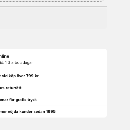
nline
id:
1-3 arbetsdagar
kt vid köp över 799 kr
rs returrätt
ar får gratis tryck
oner nöjda kunder sedan 1995