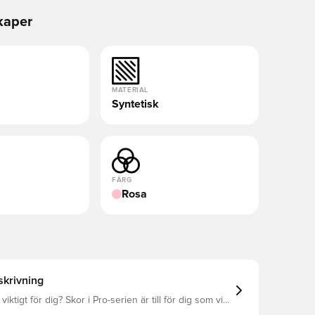
kaper
MATERIAL
Syntetisk
FÄRG
Rosa
krivning
iktigt för dig? Skor i Pro-serien är till för dig som vill
mpot under hela matchen. Vi har därför skapat de här