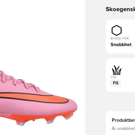
Skoegens
BYGGD FÖR
Snabbhet
YTA
FG
Produktbes
Är snabbhet v
driva upp te