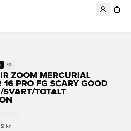
Öppnar en Modal f
t
FG
AIR ZOOM MERCURIAL
 16 PRO FG SCARY GOOD
A/SVART/TOTALT
SON
49 kr