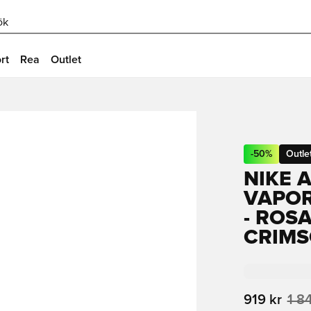
ök
rt
Rea
Outlet
-
50
%
Outle
NIKE 
VAPOR
- ROS
CRIM
919 kr
1 8