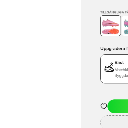
TILLGÄNGLIGA 
Uppgradera frå
Bäst
Matchkl
Byggda 
Öppnar en Mod