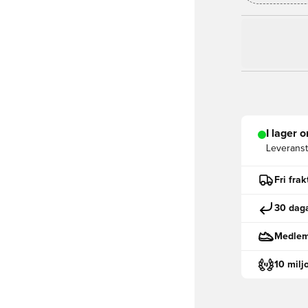
I lager o
Leveranst
Fri fra
30 daga
Medlemm
10 milj