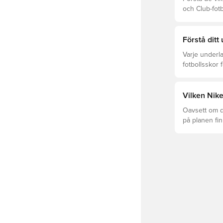
och Club-fot
och prisklass
Förstå ditt
Varje underla
fotbollsskor 
optimal prest
Läs vidare fö
underlagen.
Vilken Nike
Oavsett om du
på planen fi
Mercurial och
perfekta pas