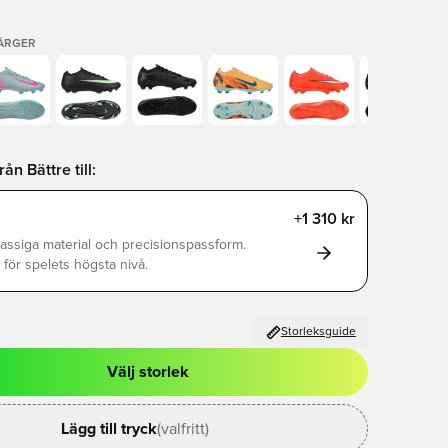
FÄRGER
n Bättre till:
+1 310 kr
assiga material och precisionspassform.
för spelets högsta nivå.
Storleksguide
Välj storlek
al för att logga in eller registrera dig som medlem
Lägg till tryck
(valfritt)