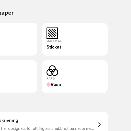
kaper
MATERIAL
Stickat
FÄRG
Rosa
krivning
 har designats för att frigöra snabbhet på nästa nivå