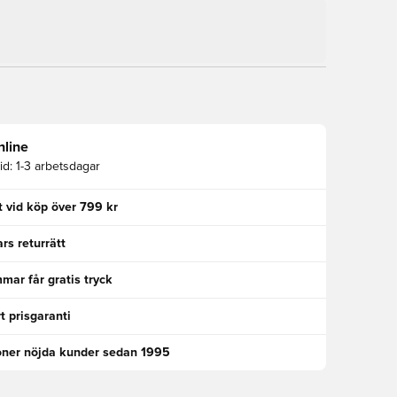
nline
id:
1-3 arbetsdagar
kt vid köp över 799 kr
rs returrätt
ar får gratis tryck
t prisgaranti
oner nöjda kunder sedan 1995