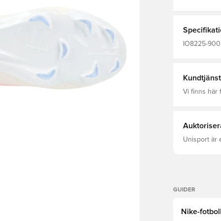
och har en F
utrymmen. De
försvarare, 
och smidiga
Specifikat
IO8225-900,
strumpa, Nik
Stickat, Pro,
Kundtjänst
Vi finns här f
Auktoriser
Unisport är 
GUIDER
Nike-fotbol