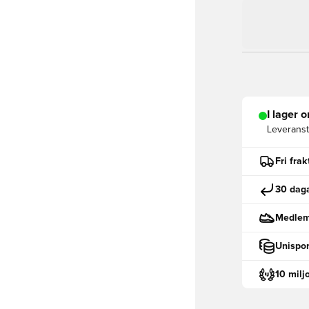
I lager o
Leveranst
Fri fra
30 daga
Medlemm
Unispor
10 milj