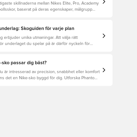
tigaste skillnaderna mellan Nikes Elite, Pro, Academy
bollsskor, baserat på deras egenskaper, målgrupp
.
 underlag: Skoguiden för varje plan
g erbjuder unika utmaningar. Att välja rätt
för underlaget du spelar på är därför nyckeln för
ation, förebyggande av skador och lång livslängd.
r att se vilka skor som är bäst för de olika
-sko passar dig bäst?
 är intresserad av precision, snabbhet eller komfort
nns det en Nike-sko byggd för dig. Utforska Phantom,
 Tiempo och deras funktioner för att hitta din
sform.