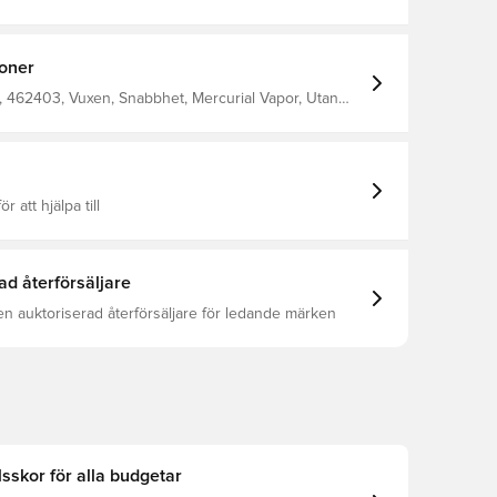
lyknit-ovandel som gör att du är lätt på foten i snäva
n ger dig bollkontroll när du springer förbi
medan vår exklusiva lätta platta driver skarpa svängar
 vändningar.
ioner
 462403, Vuxen, Snabbhet, Mercurial Vapor, Utan
e, Nike Breakout, Rosa, Herr, Dam, Fotbollsskor,
 Gräs (FG), Bättre
ör att hjälpa till
ad återförsäljare
en auktoriserad återförsäljare för ledande märken
lsskor för alla budgetar