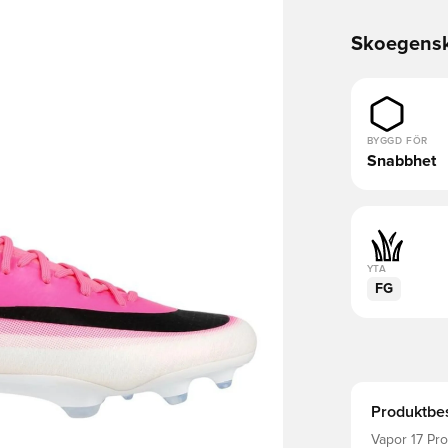
Skoegens
BYGGD FÖR
Snabbhet
YTA
FG
Produktbes
Vapor 17 Pro