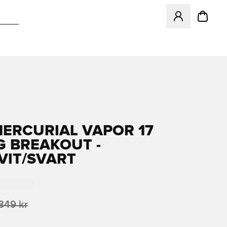
Öppnar en Modal f
MERCURIAL VAPOR 17
G BREAKOUT -
VIT/SVART
 849 kr