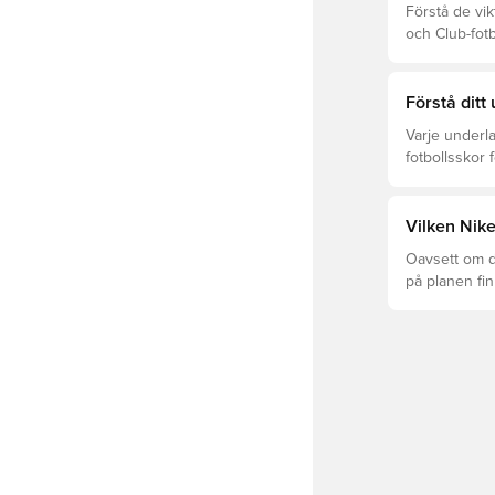
Förstå de vik
och Club-fot
och prisklass
Förstå ditt
Varje underla
fotbollsskor 
optimal prest
Läs vidare fö
underlagen.
Vilken Nike
Oavsett om du
på planen fi
Mercurial och
perfekta pas