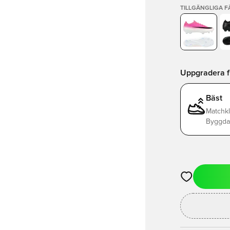
TILLGÄNGLIGA 
Uppgradera frå
Bäst
Matchkl
Byggda 
Öppnar en Mod