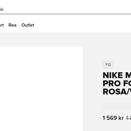
ök
rt
Rea
Outlet
FG
NIKE 
PRO F
ROSA/
1 569 kr
1