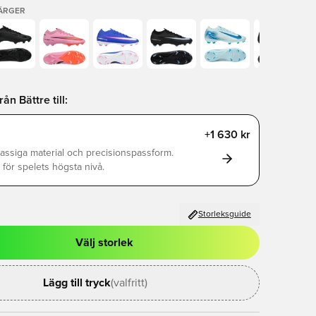
FÄRGER
n Bättre till:
+1 630 kr
assiga material och precisionspassform.
för spelets högsta nivå.
Storleksguide
Välj storlek
al för att logga in eller registrera dig som medlem
Lägg till tryck
(valfritt)