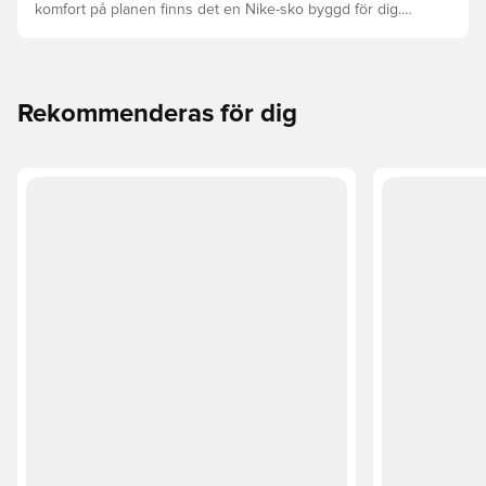
komfort på planen finns det en Nike-sko byggd för dig.
Utforska Phantom, Mercurial och Tiempo och deras
funktioner för att hitta din perfekta passform.
Rekommenderas för dig