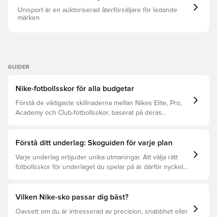
vid snabba riktningsförändringar. Modellen med högt
skaft har en snörad ovandel för ökad fasthållning och
Unisport är en auktoriserad återförsäljare för ledande
minskad störning vid bollkontakt. Dobbarna på dessa
märken
skor är utbytbara. Detta är en sko med SG-dobbar för
mjuka underlag, d.v.s. våta gräsplaner.
GUIDER
Nike-fotbollsskor för alla budgetar
Förstå de viktigaste skillnaderna mellan Nikes Elite, Pro,
Academy och Club-fotbollsskor, baserat på deras
egenskaper, målgrupp och prisklass.
Förstå ditt underlag: Skoguiden för varje plan
Varje underlag erbjuder unika utmaningar. Att välja rätt
fotbollsskor för underlaget du spelar på är därför nyckeln
för optimal prestation, förebyggande av skador och lång
livslängd. Läs vidare för att se vilka skor som är bäst för
de olika underlagen.
Vilken Nike-sko passar dig bäst?
Oavsett om du är intresserad av precision, snabbhet eller