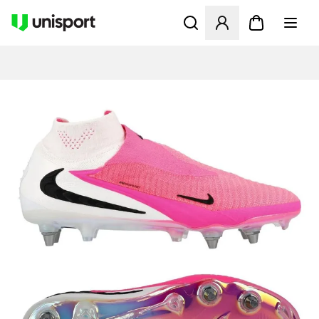
Öppnar en Modal för att logg