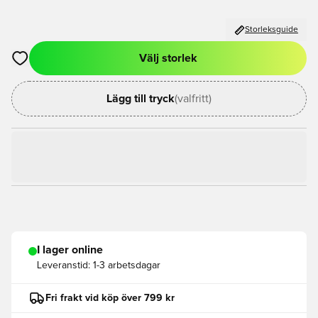
Storleksguide
Välj storlek
Öppnar en Modal för att logga in eller registrera dig som med
Lägg till tryck
(valfritt)
I lager online
Leveranstid:
1-3 arbetsdagar
Fri frakt vid köp över 799 kr