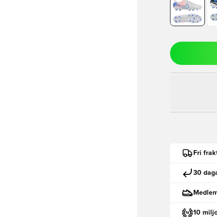
Fri fra
30 daga
Medlemm
10 milj