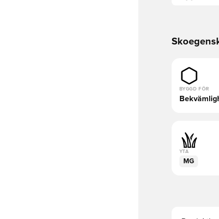
Skoegens
BYGGD FÖR
Bekvämlig
YTA
MG