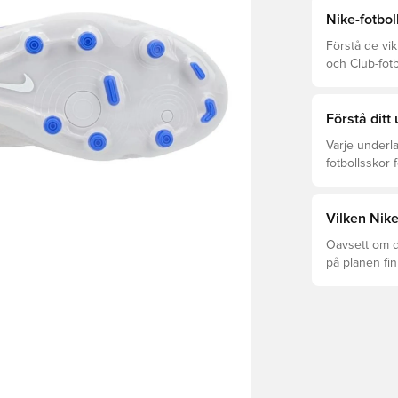
Nike-fotbol
Förstå de vik
och Club-fot
och prisklass
Förstå ditt
Varje underla
fotbollsskor 
optimal prest
Läs vidare fö
underlagen.
Vilken Nike
Oavsett om du
på planen fi
Mercurial och
perfekta pas