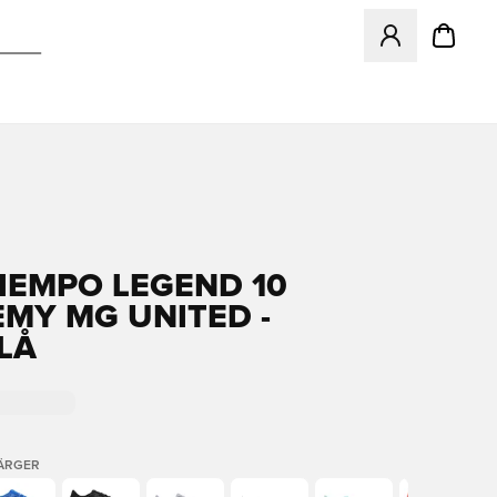
Öppnar en Modal f
TIEMPO LEGEND 10
MY MG UNITED -
LÅ
FÄRGER