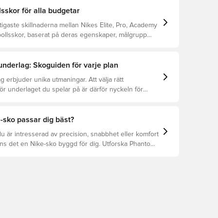
lsskor för alla budgetar
tigaste skillnaderna mellan Nikes Elite, Pro, Academy
bollsskor, baserat på deras egenskaper, målgrupp
.
 underlag: Skoguiden för varje plan
g erbjuder unika utmaningar. Att välja rätt
för underlaget du spelar på är därför nyckeln för
ation, förebyggande av skador och lång livslängd.
r att se vilka skor som är bäst för de olika
-sko passar dig bäst?
 är intresserad av precision, snabbhet eller komfort
nns det en Nike-sko byggd för dig. Utforska Phantom,
 Tiempo och deras funktioner för att hitta din
sform.