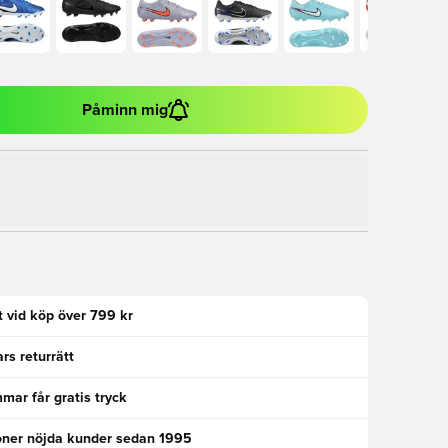
Påminn mig
kt vid köp över 799 kr
rs returrätt
ar får gratis tryck
oner nöjda kunder sedan 1995