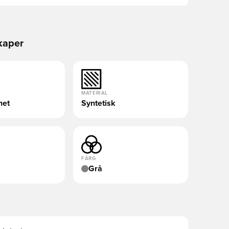
kaper
MATERIAL
het
Syntetisk
FÄRG
Grå