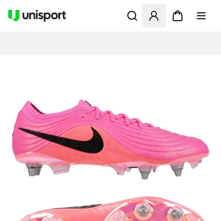
Öppnar en Modal för att logg