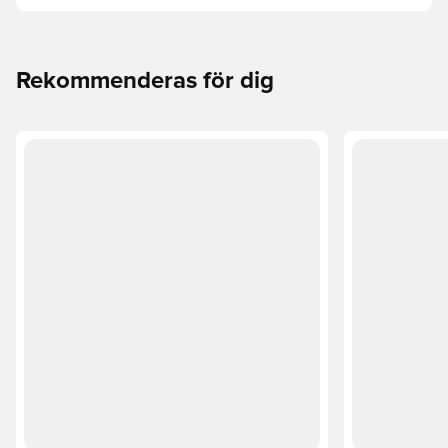
Utforska Phantom, Mercurial och Tiempo och deras
funktioner för att hitta din perfekta passform.
Rekommenderas för dig