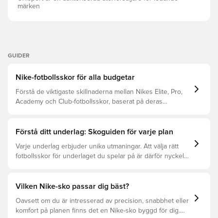
snörningssystem Dobbarna på dessa skor är utbytbara
märken
Detta är en sko med SG-dobbar för mjuka underlag, d.v.s.
våta gräsplaner. Obs: Observera att inga extra dobbar
eller skopåse ingår i Player Edition-skor från Nike
GUIDER
Nike-fotbollsskor för alla budgetar
Förstå de viktigaste skillnaderna mellan Nikes Elite, Pro,
Academy och Club-fotbollsskor, baserat på deras
egenskaper, målgrupp och prisklass.
Förstå ditt underlag: Skoguiden för varje plan
Varje underlag erbjuder unika utmaningar. Att välja rätt
fotbollsskor för underlaget du spelar på är därför nyckeln
för optimal prestation, förebyggande av skador och lång
livslängd. Läs vidare för att se vilka skor som är bäst för
de olika underlagen.
Vilken Nike-sko passar dig bäst?
Oavsett om du är intresserad av precision, snabbhet eller
komfort på planen finns det en Nike-sko byggd för dig.