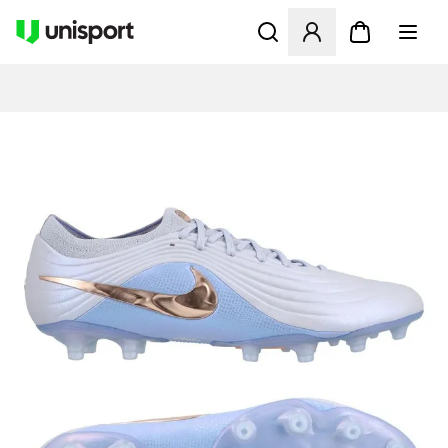
Öppnar en Modal för att logg