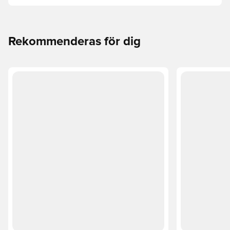
Utforska Phantom, Mercurial och Tiempo och deras
funktioner för att hitta din perfekta passform.
Rekommenderas för dig