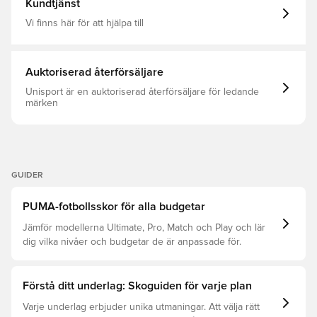
Kundtjänst
decisive command over the ball Surface: Firm
Ground/Artificial Ground PUMA branding details
Vi finns här för att hjälpa till
Auktoriserad återförsäljare
Unisport är en auktoriserad återförsäljare för ledande
märken
GUIDER
PUMA-fotbollsskor för alla budgetar
Jämför modellerna Ultimate, Pro, Match och Play och lär
dig vilka nivåer och budgetar de är anpassade för.
Förstå ditt underlag: Skoguiden för varje plan
Varje underlag erbjuder unika utmaningar. Att välja rätt