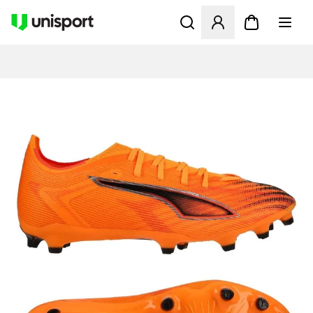
Öppnar en Modal för att logg