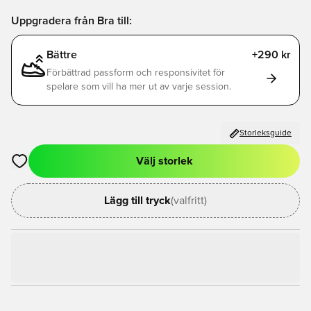
Uppgradera från Bra till:
Bättre
+290 kr
Förbättrad passform och responsivitet för
spelare som vill ha mer ut av varje session.
Storleksguide
Välj storlek
Öppnar en Modal för att logga in eller registrera dig som med
Lägg till tryck
(valfritt)