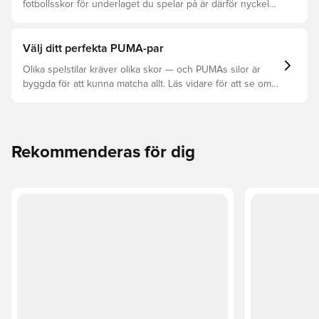
fotbollsskor för underlaget du spelar på är därför nyckeln
för optimal prestation, förebyggande av skador och lång
livslängd. Läs vidare för att se vilka skor som är bäst för
de olika underlagen.
Välj ditt perfekta PUMA-par
Olika spelstilar kräver olika skor — och PUMAs silor är
byggda för att kunna matcha allt. Läs vidare för att se om
PUMA FUTURE, ULTRA eller KING passar bäst för dina
behov.
Rekommenderas för dig