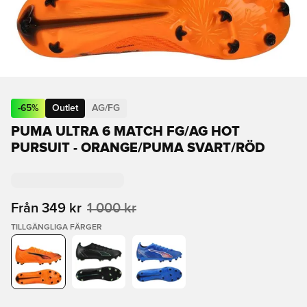
-
65
%
Outlet
AG/FG
PUMA ULTRA 6 MATCH FG/AG HOT
PURSUIT - ORANGE/PUMA SVART/RÖD
Från
349 kr
1 000 kr
TILLGÄNGLIGA FÄRGER