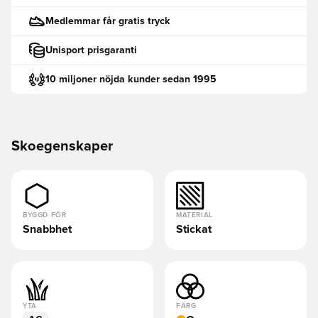
Medlemmar får gratis tryck
Unisport prisgaranti
10 miljoner nöjda kunder sedan 1995
Skoegenskaper
BYGGD FÖR
MATERIAL
Snabbhet
Stickat
YTA
FÄRG