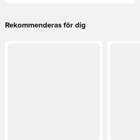
Utforska Phantom, Mercurial och Tiempo och deras
funktioner för att hitta din perfekta passform.
Rekommenderas för dig