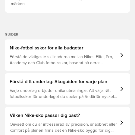
märken
GUIDER
Nike-fotbollsskor för alla budgetar
Förstå de viktigaste skillnaderna mellan Nikes Elite, Pro,
Academy och Club-fotbollsskor, baserat på deras
egenskaper, målgrupp och prisklass.
Förstå ditt underlag: Skoguiden för varje plan
Varje underlag erbjuder unika utmaningar. Att välja rätt
fotbollsskor för underlaget du spelar på är därför nyckeln
för optimal prestation, förebyggande av skador och lång
livslängd. Läs vidare för att se vilka skor som är bäst för
de olika underlagen.
Vilken Nike-sko passar dig bäst?
Oavsett om du är intresserad av precision, snabbhet eller
komfort på planen finns det en Nike-sko byggd för dig.