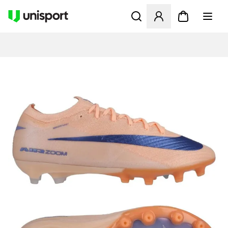
Öppnar en Modal för att logg