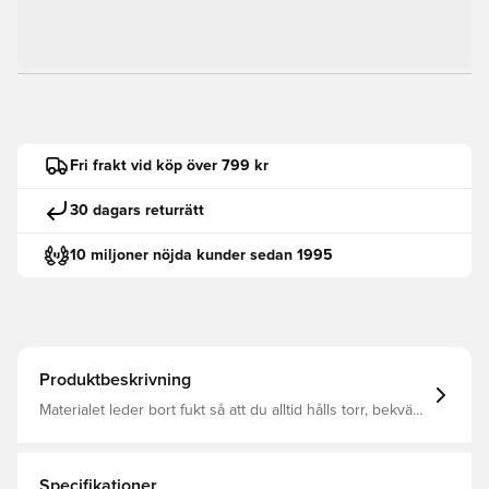
Fri frakt vid köp över 799 kr
30 dagars returrätt
10 miljoner nöjda kunder sedan 1995
Produktbeskrivning
Materialet leder bort fukt så att du alltid hålls torr, bekväm
och fokuserad Töjbar ärm för bästa möjliga passform
Specifikationer