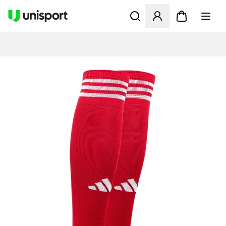
Öppnar en Modal för att logg