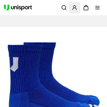
Öppnar en Modal för att logg