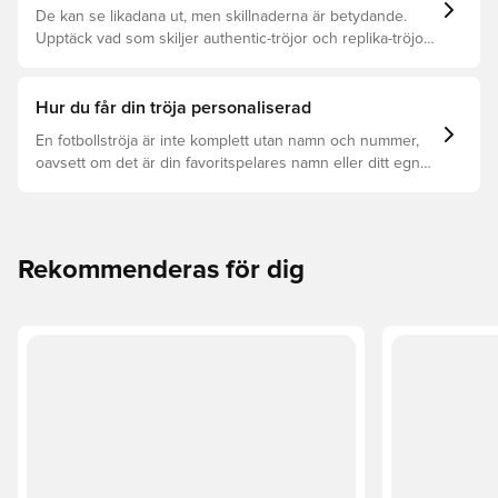
De kan se likadana ut, men skillnaderna är betydande.
Upptäck vad som skiljer authentic-tröjor och replika-tröjor
åt samt vilken som är rätt för dig.
Hur du får din tröja personaliserad
En fotbollströja är inte komplett utan namn och nummer,
oavsett om det är din favoritspelares namn eller ditt egna.
Så här får du det att hända:
Rekommenderas för dig