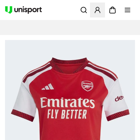
Öppnar en Modal för att logg