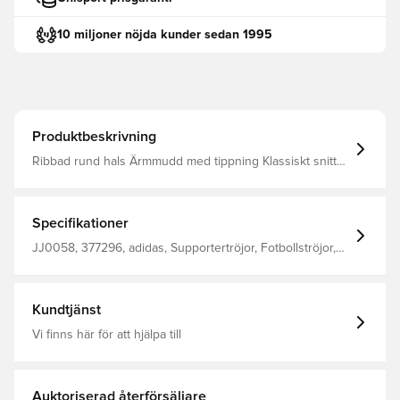
10 miljoner nöjda kunder sedan 1995
Produktbeskrivning
Ribbad rund hals Ärmmudd med tippning Klassiskt snitt
Normal passform 100% återvunnen polyester
Specifikationer
JJ0058, 377296, adidas, Supportertröjor, Fotbollströjor,
Herr, Dam, Kortärmad, Barn, Vit
Kundtjänst
Vi finns här för att hjälpa till
Auktoriserad återförsäljare