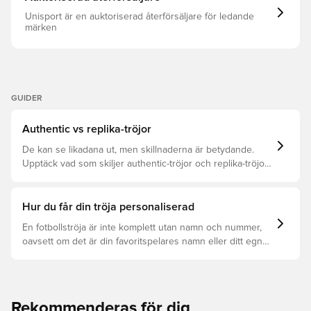
Unisport är en auktoriserad återförsäljare för ledande
märken
GUIDER
Authentic vs replika-tröjor
De kan se likadana ut, men skillnaderna är betydande.
Upptäck vad som skiljer authentic-tröjor och replika-tröjor
åt samt vilken som är rätt för dig.
Hur du får din tröja personaliserad
En fotbollströja är inte komplett utan namn och nummer,
oavsett om det är din favoritspelares namn eller ditt egna.
Så här får du det att hända:
Rekommenderas för dig