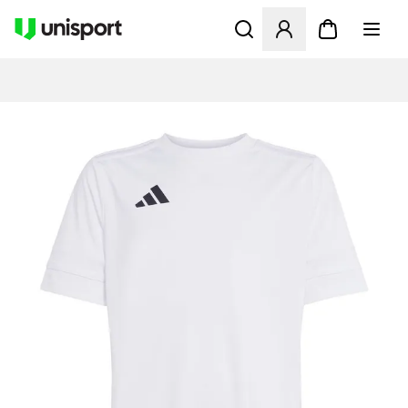
Öppnar en Modal för att logg