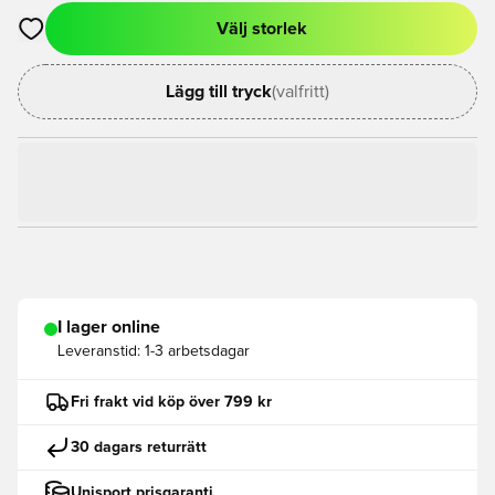
Välj storlek
Öppnar en Modal för att logga in eller registrera dig som med
Lägg till tryck
(valfritt)
I lager online
Leveranstid:
1-3 arbetsdagar
Fri frakt vid köp över 799 kr
30 dagars returrätt
Unisport prisgaranti