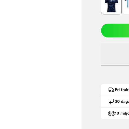
Fri fra
30 daga
10 milj