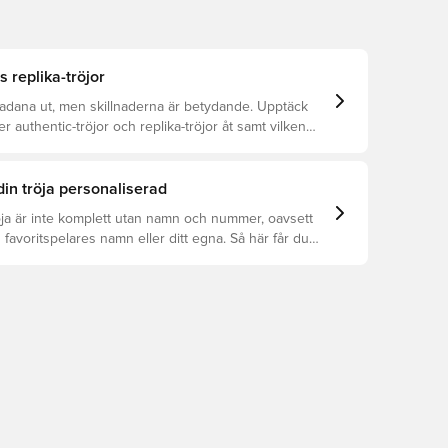
s replika-tröjor
kadana ut, men skillnaderna är betydande. Upptäck
er authentic-tröjor och replika-tröjor åt samt vilken
r dig.
din tröja personaliserad
öja är inte komplett utan namn och nummer, oavsett
 favoritspelares namn eller ditt egna. Så här får du
: