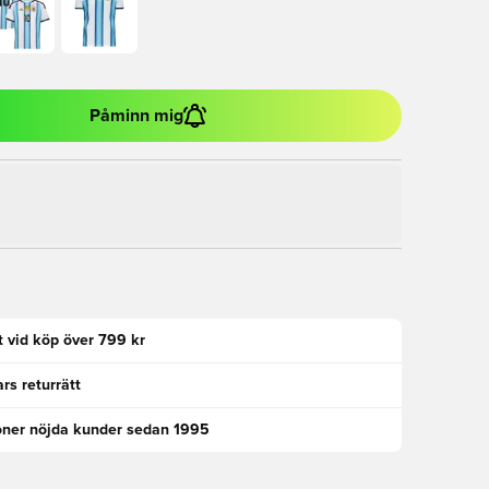
Påminn mig
kt vid köp över 799 kr
rs returrätt
oner nöjda kunder sedan 1995