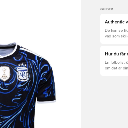
GUIDER
Authentic v
De kan se li
vad som skilj
som är rätt fö
Hur du får 
En fotbollstr
om det är din
det att hända