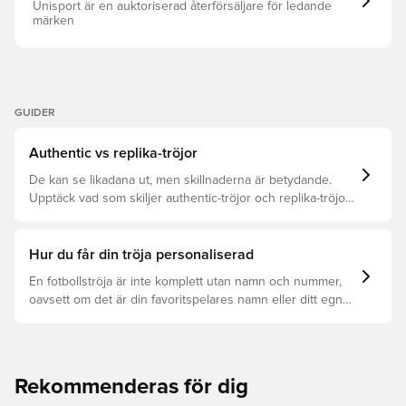
högsta nivå. Smal passform Krage Huvudmaterial: 100%
Unisport är en auktoriserad återförsäljare för ledande
Polyester(100% Återvunnen) Transferstickat jacquard-tyg
märken
Standardlängd CLIMACOOL+-teknik Värmeapplicerat
autentiskt märke med dolt UV-tryck Snabbtorkande
material
GUIDER
Authentic vs replika-tröjor
De kan se likadana ut, men skillnaderna är betydande.
Upptäck vad som skiljer authentic-tröjor och replika-tröjor
åt samt vilken som är rätt för dig.
Hur du får din tröja personaliserad
En fotbollströja är inte komplett utan namn och nummer,
oavsett om det är din favoritspelares namn eller ditt egna.
Så här får du det att hända:
Rekommenderas för dig