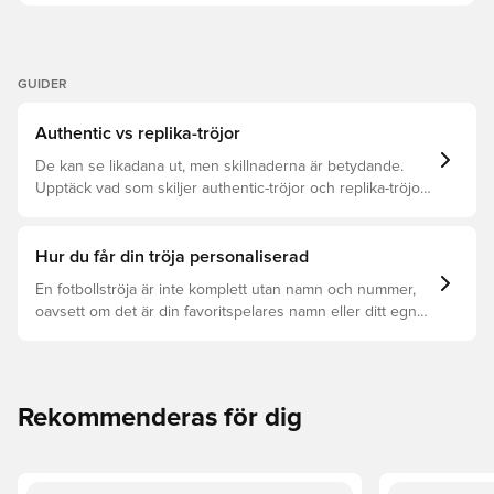
GUIDER
Authentic vs replika-tröjor
De kan se likadana ut, men skillnaderna är betydande.
Upptäck vad som skiljer authentic-tröjor och replika-tröjor
åt samt vilken som är rätt för dig.
Hur du får din tröja personaliserad
En fotbollströja är inte komplett utan namn och nummer,
oavsett om det är din favoritspelares namn eller ditt egna.
Så här får du det att hända:
Rekommenderas för dig