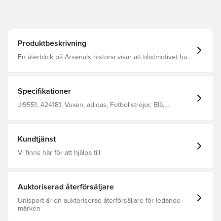
Produktbeskrivning
En återblick på Arsenals historia visar att blixtmotivet har
varit ett stående inslag. Denna fotbollströja från adidas
återupplivar det ikoniska motivet med en skräll genom ett
ultramodernt ljusblått och marinblått helmönster.
Fukthanterande AEROREADY och mjukt interlock-material
Specifikationer
säkerställer att du håller dig bekväm när du backar din
favoritklubb. Normal passform Rund hals Huvudmaterial:
JI9551, 424181, Vuxen, adidas, Fotbollströjor, Blå,
100% Polyester(100% Återvunnen) AEROREADY Påsytt
Bortaställ, Supportertröjor, Kortärmad, 2025/26, Dam
Arsenal-emblem
Kundtjänst
Vi finns här för att hjälpa till
Auktoriserad återförsäljare
Unisport är en auktoriserad återförsäljare för ledande
märken