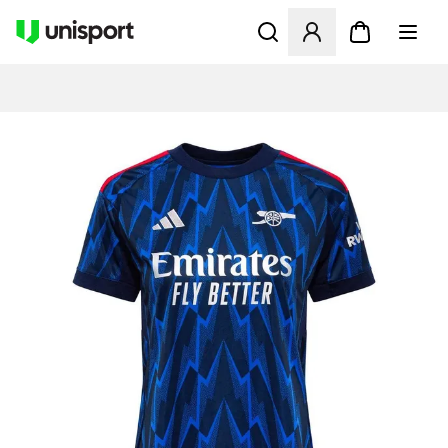
Öppnar en Modal för att logg