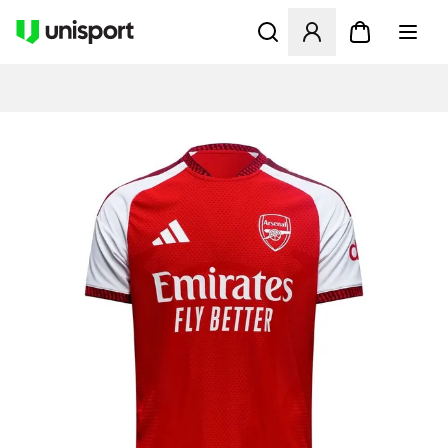
Öppnar en Modal för att logg