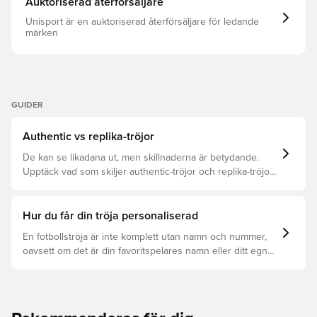
Auktoriserad återförsäljare
teknik Klubbemblem Zonanpassad konstruktion
Specialdesignad grafik på krage och ärmslut
Unisport är en auktoriserad återförsäljare för ledande
märken
GUIDER
Authentic vs replika-tröjor
De kan se likadana ut, men skillnaderna är betydande.
Upptäck vad som skiljer authentic-tröjor och replika-tröjor
åt samt vilken som är rätt för dig.
Hur du får din tröja personaliserad
En fotbollströja är inte komplett utan namn och nummer,
oavsett om det är din favoritspelares namn eller ditt egna.
Så här får du det att hända: