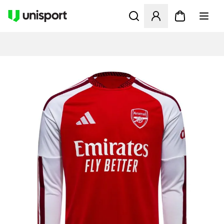
Öppnar en Modal för att logg