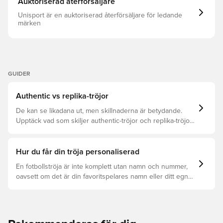
Auktoriserad återförsäljare
material CLIMACOOL-teknik
Unisport är en auktoriserad återförsäljare för ledande
märken
GUIDER
Authentic vs replika-tröjor
De kan se likadana ut, men skillnaderna är betydande.
Upptäck vad som skiljer authentic-tröjor och replika-tröjor
åt samt vilken som är rätt för dig.
Hur du får din tröja personaliserad
En fotbollströja är inte komplett utan namn och nummer,
oavsett om det är din favoritspelares namn eller ditt egna.
Så här får du det att hända: