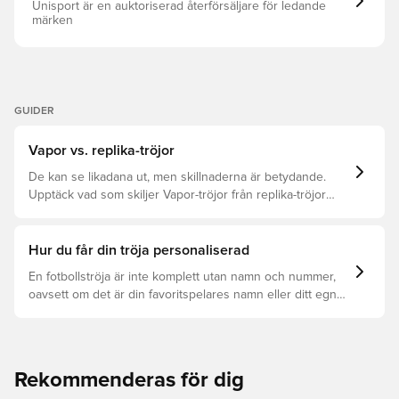
krage och ärmslut
Unisport är en auktoriserad återförsäljare för ledande
märken
GUIDER
Vapor vs. replika-tröjor
De kan se likadana ut, men skillnaderna är betydande.
Upptäck vad som skiljer Vapor-tröjor från replika-tröjor
samt vilken som är rätt för dig.
Hur du får din tröja personaliserad
En fotbollströja är inte komplett utan namn och nummer,
oavsett om det är din favoritspelares namn eller ditt egna.
Så här får du det att hända:
Rekommenderas för dig