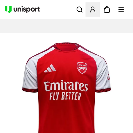
Öppnar en Modal för att logg