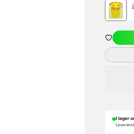
Öppnar en Mod
I lager o
Leveranst