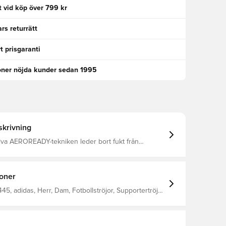
kt vid köp över 799 kr
rs returrätt
t prisgaranti
oner nöjda kunder sedan 1995
krivning
iva AEROREADY-tekniken leder bort fukt från
 lämnar dig bekväm, torr och sval Samma design
änder Normal passform Tillverkad av 100%
ioner
45, adidas, Herr, Dam, Fotbollströjor, Supportertröjor,
arn, Gul, Målvaktsställ, 2025/26