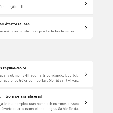
ör att hjälpa till
ad återförsäljare
en auktoriserad återförsäljare för ledande märken
s replika-tröjor
kadana ut, men skillnaderna är betydande. Upptäck
er authentic-tröjor och replika-tröjor åt samt vilken
r dig.
din tröja personaliserad
öja är inte komplett utan namn och nummer, oavsett
 favoritspelares namn eller ditt egna. Så här får du