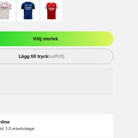
Välj storlek
al för att logga in eller registrera dig som medlem
Lägg till tryck
(valfritt)
nline
id:
1-3 arbetsdagar