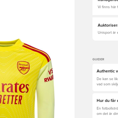
Vi finns här f
Auktoriser
Unisport är 
GUIDER
Authentic v
De kan se li
vad som skilj
som är rätt fö
Hur du får 
En fotbollstr
om det är din