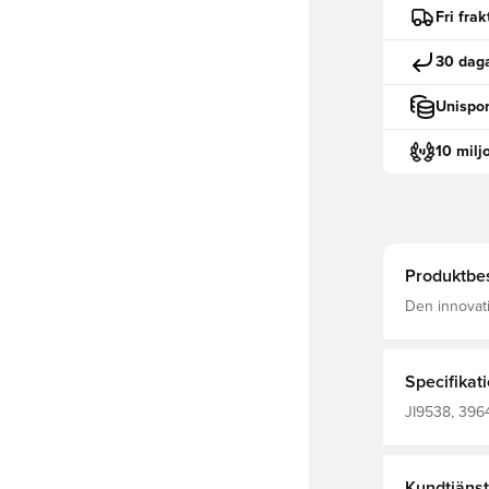
Fri fra
30 daga
Unispor
10 milj
Produktbes
Den innovat
kroppen och
som spelarna anv
polyester.
Specifikat
JI9538, 3964
Kortärmad, B
Kundtjänst