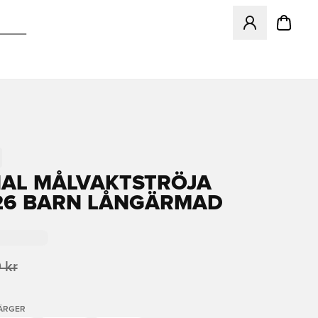
Öppnar en Modal f
AL MÅLVAKTSTRÖJA
26 BARN LÅNGÄRMAD
 kr
FÄRGER