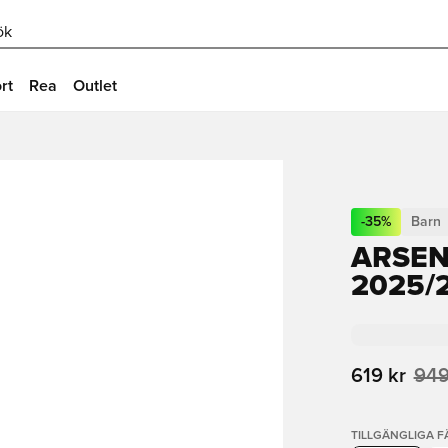
ök
rt
Rea
Outlet
-
35
%
Barn
ARSEN
2025/
619 kr
949
TILLGÄNGLIGA 