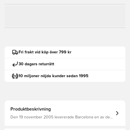
Fri frakt vid köp över 799 kr
30 dagars returrätt
10 miljoner nöjda kunder sedan 1995
Produktbeskrivning
Den 19 november 2005 levererade Barcelona en av de
mest avgörande framträdandena i modern fotboll. Tre
mål. Tre ögonblick. Stunder som formade en era. Eto'o