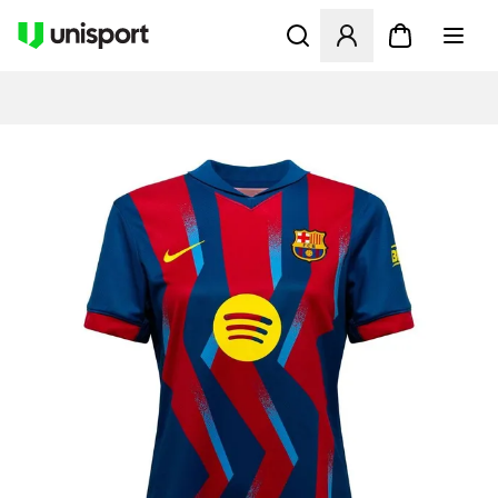
Öppnar en Modal för att logg