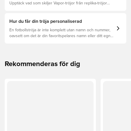
Upptäck vad som skiljer Vapor-tröjor från replika-tröjor
samt vilken som är rätt för dig.
Hur du får din tröja personaliserad
En fotbollströja är inte komplett utan namn och nummer,
oavsett om det är din favoritspelares namn eller ditt egna.
Så här får du det att hända:
Rekommenderas för dig