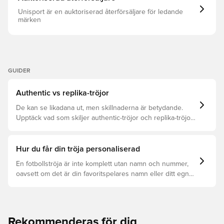
Unisport är en auktoriserad återförsäljare för ledande
märken
GUIDER
Authentic vs replika-tröjor
De kan se likadana ut, men skillnaderna är betydande.
Upptäck vad som skiljer authentic-tröjor och replika-tröjor
åt samt vilken som är rätt för dig.
Hur du får din tröja personaliserad
En fotbollströja är inte komplett utan namn och nummer,
oavsett om det är din favoritspelares namn eller ditt egna.
Så här får du det att hända:
Rekommenderas för dig