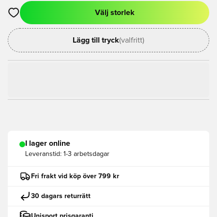
Välj storlek
Öppnar en Modal för att logga in eller registrera dig som med
Lägg till tryck
(valfritt)
I lager online
Leveranstid:
1-3 arbetsdagar
Fri frakt vid köp över 799 kr
30 dagars returrätt
Unisport prisgaranti