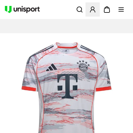
Öppnar en Modal för att logg