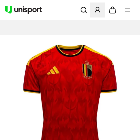
Öppnar en Modal för att logg