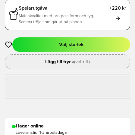
Spelarutgåva
+220 kr
Matchkvalitet med pro-passform och tyg.
Samma tröja som går ut på planen.
Välj storlek
Öppnar en Modal för att logga in eller registrera dig som med
Lägg till tryck
(valfritt)
I lager online
Leveranstid:
1-3 arbetsdagar