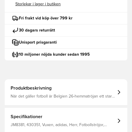
Storlekar i lager i butiken
Fri frakt vid köp över 799 kr
30 dagars returrätt
Unisport prisgaranti
10 miljoner nöjda kunder sedan 1995
Produktbeskrivning
När det gäller fotboll är Belgien 26-hemmatröjan ett starkt
uttryck för stolthet och prestation. Den här tröjan är
inspirerad av RBFA:s orädda anda och har djävlar och
lågor som symboliserar mod och djärvhet på planen.Den
integrerade CLIMACOOL-materialtekniken transporterar
Specifikationer
bort svett och ger en sval, torr och distraktionsfri känsla.
Det gör att du känner dig fokuserad och redo under
JM8381, 430351, Vuxen, adidas, Herr, Fotbollströjor,
intensiva aktiviteter.adidas-loggan är elegant broderad
Supportertröjor, Kortärmad, Hemmaställ, VM, Röd,