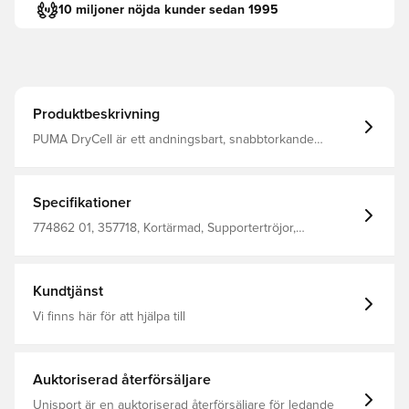
10 miljoner nöjda kunder sedan 1995
Produktbeskrivning
PUMA DryCell är ett andningsbart, snabbtorkande
material som leder bort fukt från kroppen och håller dig
torr, bekväm och fokuserad hela tiden Samma design
som spelarna använder Normal passform Tillverkad av
100% polyester.
Specifikationer
774862 01, 357718, Kortärmad, Supportertröjor,
Fotbollströjor, Herr, PUMA, Vuxen, Hemmaställ, Vit,
2024/25
Kundtjänst
Vi finns här för att hjälpa till
Auktoriserad återförsäljare
Unisport är en auktoriserad återförsäljare för ledande