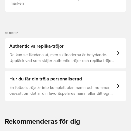
märken
GUIDER
Authentic vs replika-tröjor
De kan se likadana ut, men skillnaderna är betydande.
Upptäck vad som skiljer authentic-tröjor och replika-tröjor
åt samt vilken som är rätt för dig.
Hur du får din tröja personaliserad
En fotbollströja är inte komplett utan namn och nummer,
oavsett om det är din favoritspelares namn eller ditt egna.
Så här får du det att hända:
Rekommenderas för dig