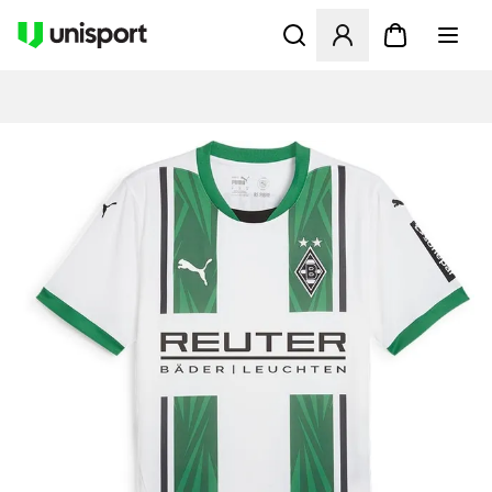
Öppnar en Modal för att logg