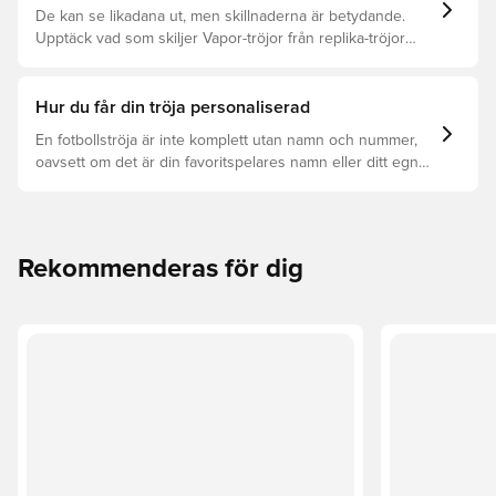
De kan se likadana ut, men skillnaderna är betydande.
Upptäck vad som skiljer Vapor-tröjor från replika-tröjor
samt vilken som är rätt för dig.
Hur du får din tröja personaliserad
En fotbollströja är inte komplett utan namn och nummer,
oavsett om det är din favoritspelares namn eller ditt egna.
Så här får du det att hända:
Rekommenderas för dig