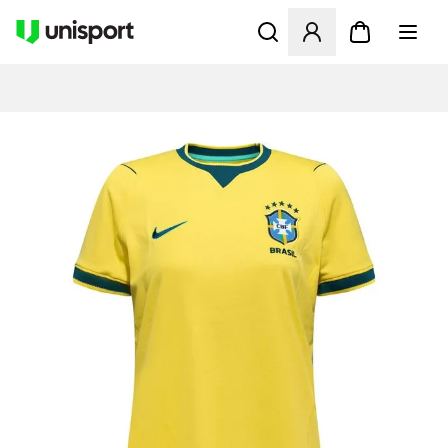
Öppnar en Modal för att logg