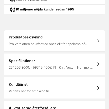
10 miljoner nöjda kunder sedan 1995
Produktbeskrivning
Pro-versionen är utformad speciellt för spelarna på
planen Tillverkad av avancerat material som effektivt
hanterar fukt, minskar statisk elektricitet och förbättrar
ventilationen, med lätta märken för maximal rörelsefrihet
Spelarpassform med anpassad, mer atletisk skärning
Specifikationer
jämfört med en vanlig passform som stöder rörelse och
smidighet Tillverkad av 100% polyester. Obs: Modellen är
234203-9001, 459345, 100% Pl - Knit, Vuxen, Hummel,
liten i storlek, varför vi rekommenderar en storlek större
Herr, Fotbollströjor, 2026/27, Spelartröjor, Vit, Långärmad,
än vanligt.
Bortaställ
Kundtjänst
Vi finns här för att hjälpa till
Auktoriserad återförsäljare