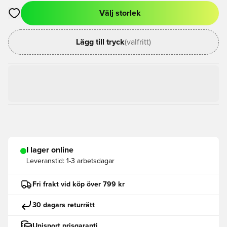
Välj storlek
Öppnar en Modal för att logga in eller registrera dig som med
Lägg till tryck
(valfritt)
I lager online
Leveranstid:
1-3 arbetsdagar
Fri frakt vid köp över 799 kr
30 dagars returrätt
Unisport prisgaranti