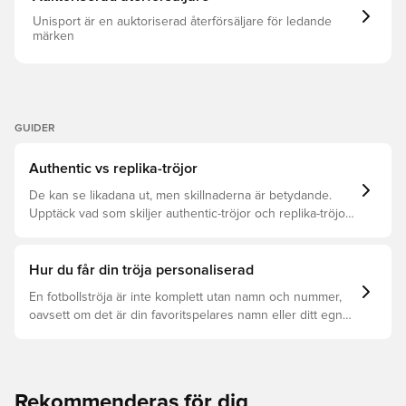
Unisport är en auktoriserad återförsäljare för ledande
märken
GUIDER
Authentic vs replika-tröjor
De kan se likadana ut, men skillnaderna är betydande.
Upptäck vad som skiljer authentic-tröjor och replika-tröjor
åt samt vilken som är rätt för dig.
Hur du får din tröja personaliserad
En fotbollströja är inte komplett utan namn och nummer,
oavsett om det är din favoritspelares namn eller ditt egna.
Så här får du det att hända:
Rekommenderas för dig