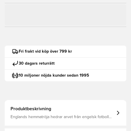
Fri frakt vid köp över 799 kr
30 dagars returrätt
10 miljoner nöjda kunder sedan 1995
Produktbeskrivning
Englands hemmatröja hedrar arvet från engelsk fotboll
och behåller den ikoniska helvita looken samtidigt som
den lägger till modernt uttryck. Subtil ikonografi