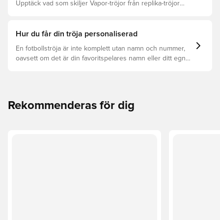
Upptäck vad som skiljer Vapor-tröjor från replika-tröjor
samt vilken som är rätt för dig.
Hur du får din tröja personaliserad
En fotbollströja är inte komplett utan namn och nummer,
oavsett om det är din favoritspelares namn eller ditt egna.
Så här får du det att hända:
Rekommenderas för dig