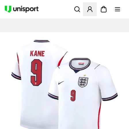
Öppnar en Modal för att logg