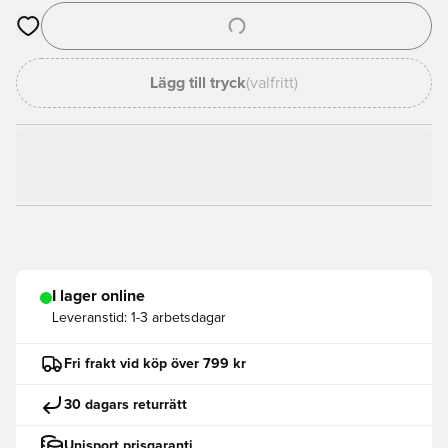
Öppnar en Modal för att logga in eller registrera dig som med
Lägg till tryck
(valfritt)
I lager online
Leveranstid:
1-3 arbetsdagar
Fri frakt vid köp över 799 kr
30 dagars returrätt
Unisport prisgaranti