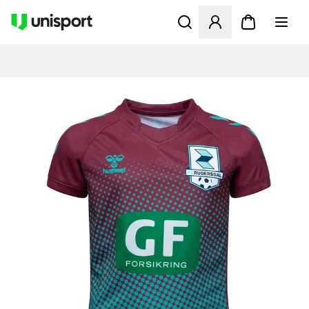
Öppnar en Modal för att logg