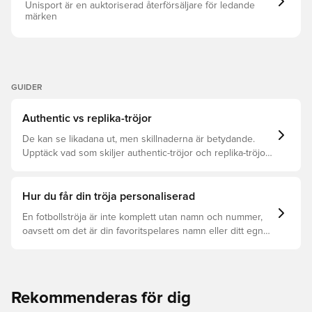
Unisport är en auktoriserad återförsäljare för ledande
märken
GUIDER
Authentic vs replika-tröjor
De kan se likadana ut, men skillnaderna är betydande.
Upptäck vad som skiljer authentic-tröjor och replika-tröjor
åt samt vilken som är rätt för dig.
Hur du får din tröja personaliserad
En fotbollströja är inte komplett utan namn och nummer,
oavsett om det är din favoritspelares namn eller ditt egna.
Så här får du det att hända:
Rekommenderas för dig