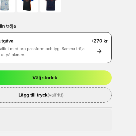
in tröja
utgåva
+270 kr
alitet med pro-passform och tyg. Samma tröja
ut på planen.
Välj storlek
al för att logga in eller registrera dig som medlem
Lägg till tryck
(valfritt)