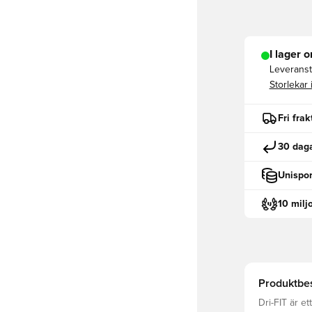
I lager o
Leveranst
Storlekar 
Fri fra
30 daga
Unispor
10 milj
Produktbes
Dri-FIT är e