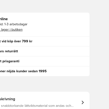
nline
id:
1-3 arbetsdagar
i lager i butiken
kt vid köp över 799 kr
rs returrätt
t prisgaranti
oner nöjda kunder sedan 1995
krivning
tt snabbtorkande lättviktsmaterial som andas och