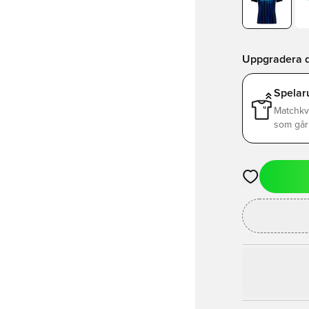
Uppgradera d
Spelar
Matchkv
som går 
Öppnar en Mod