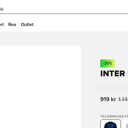
ök
rt
Rea
Outlet
-
20
%
INTER
919 kr
1 14
TILLGÄNGLIGA 