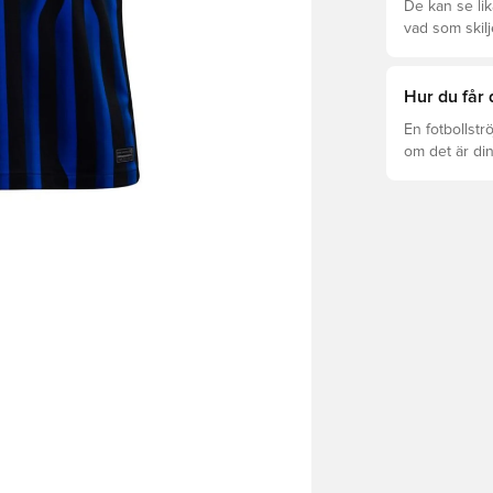
De kan se li
vad som skilj
rätt för dig.
Hur du får 
En fotbollstr
om det är din
det att hända