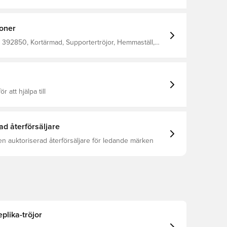
kt från kroppen, så att du alltid hålls torr, bekväm och
amma design som spelarna använder Normal
sform Tillverkad av 100% polyester.
ioner
 392850, Kortärmad, Supportertröjor, Hemmaställ,
r, Herr, Svart, Blå, Nike, Vuxen, 100% Polyester,
ör att hjälpa till
ad återförsäljare
en auktoriserad återförsäljare för ledande märken
eplika-tröjor