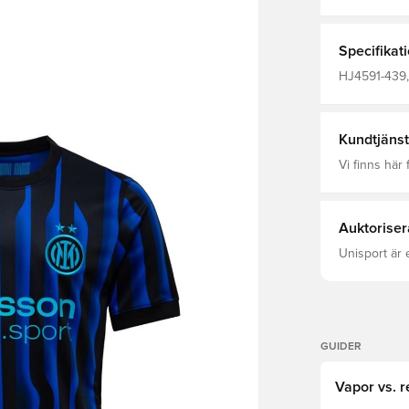
leder bort fu
fokuserad S
pas
Specifikat
HJ4591-439,
Fotbollströjo
2025/26
Kundtjänst
Vi finns här f
Auktoriser
Unisport är 
GUIDER
Vapor vs. r