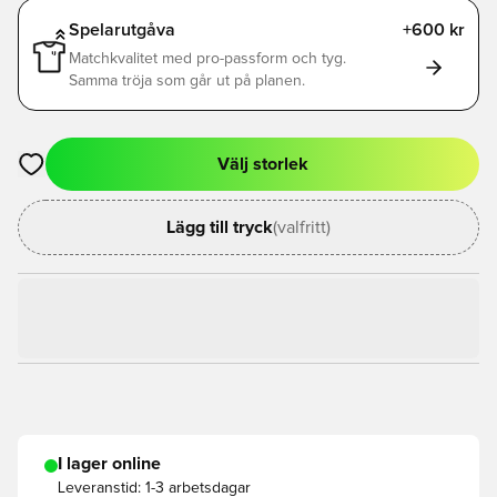
Spelarutgåva
+600 kr
Matchkvalitet med pro-passform och tyg.
Samma tröja som går ut på planen.
Välj storlek
Öppnar en Modal för att logga in eller registrera dig som med
Lägg till tryck
(valfritt)
I lager online
Leveranstid:
1-3 arbetsdagar