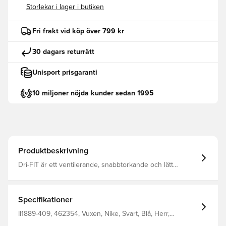
Storlekar i lager i butiken
Fri frakt vid köp över 799 kr
30 dagars returrätt
Unisport prisgaranti
10 miljoner nöjda kunder sedan 1995
Produktbeskrivning
Dri-FIT är ett ventilerande, snabbtorkande och lätt
material som leder bort fukt från kroppen, så att du alltid
håller dig torr, bekväm och fokuserad. Samma design
som spelarna använder. Normal passform. Tillverkad av
100% polyester.
Specifikationer
II1889-409, 462354, Vuxen, Nike, Svart, Blå, Herr,
Fotbollströjor, Hemmaställ, Supportertröjor, 2026/27,