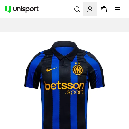
Öppnar en Modal för att logg