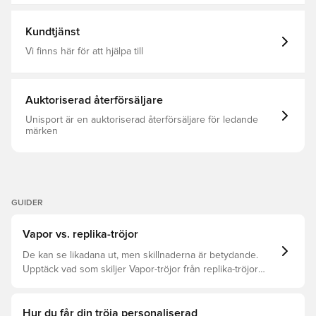
Kortärmad
Kundtjänst
Vi finns här för att hjälpa till
Auktoriserad återförsäljare
Unisport är en auktoriserad återförsäljare för ledande
märken
GUIDER
Vapor vs. replika-tröjor
De kan se likadana ut, men skillnaderna är betydande.
Upptäck vad som skiljer Vapor-tröjor från replika-tröjor
samt vilken som är rätt för dig.
Hur du får din tröja personaliserad