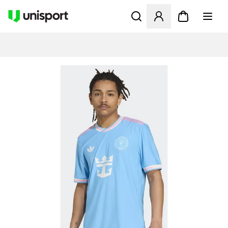
Öppnar en Modal för att logg