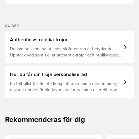
GUIDER
Authentic vs replika-tröjor
De kan se likadana ut, men skillnaderna är betydande.
Upptäck vad som skiljer authentic-tröjor och replika-tröjor
åt samt vilken som är rätt för dig.
Hur du får din tröja personaliserad
En fotbollströja är inte komplett utan namn och nummer,
oavsett om det är din favoritspelares namn eller ditt egna.
Så här får du det att hända:
Rekommenderas för dig