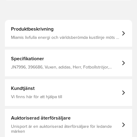
Produktbeskrivning
Miamis livfulla energi och världsberömda kustlinje möts i
denna autentiska Inter Miami CF-tröja. De havsblå
färgerna på denna tredjetröja bryts endast av vågor av
subtila kritstrecksränder och rosa inslag, och ger en
lugnande elegans. Värmeapplicerat klubbemblem, adidas
Specifikationer
Trefoil och Lionel Messis namn och nummer bidrar till
looken. Fukthanterande AEROREADY och en
JN7996, 396686, Vuxen, adidas, Herr, Fotbollströjor,
prestationsfokuserad konstruktion ger smidigt spel på
Kortärmad, Spelartröjor, 2025/26, Blå, 3:e ställ
fotbollsplanen. Smal passform Rund hals 100 % polyester
(återvunnen) AEROREADY Värmeapplicerat Inter Miami
CF-klubbemblem
Kundtjänst
Vi finns här för att hjälpa till
Auktoriserad återförsäljare
Unisport är en auktoriserad återförsäljare för ledande
märken