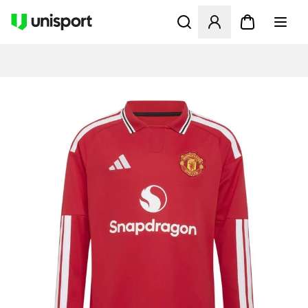
Öppnar en Modal för att logg