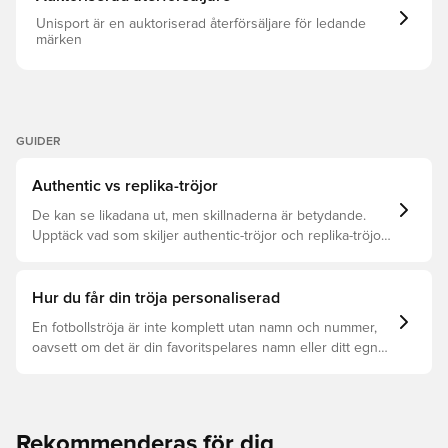
Unisport är en auktoriserad återförsäljare för ledande
märken
GUIDER
Authentic vs replika-tröjor
De kan se likadana ut, men skillnaderna är betydande.
Upptäck vad som skiljer authentic-tröjor och replika-tröjor
åt samt vilken som är rätt för dig.
Hur du får din tröja personaliserad
En fotbollströja är inte komplett utan namn och nummer,
oavsett om det är din favoritspelares namn eller ditt egna.
Så här får du det att hända:
Rekommenderas för dig