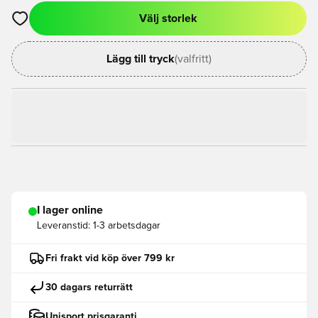
Välj storlek
Öppnar en Modal för att logga in eller registrera dig som med
Lägg till tryck
(valfritt)
I lager online
Leveranstid:
1-3 arbetsdagar
Fri frakt vid köp över 799 kr
30 dagars returrätt
Unisport prisgaranti