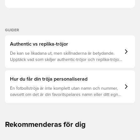
GUIDER
Authentic vs replika-tröjor
De kan se likadana ut, men skillnaderna är betydande.
Upptäck vad som skiljer authentic-tröjor och replika-tröjor
åt samt vilken som är rätt för dig.
Hur du får din tröja personaliserad
En fotbollströja är inte komplett utan namn och nummer,
oavsett om det är din favoritspelares namn eller ditt egna.
Så här får du det att hända:
Rekommenderas för dig