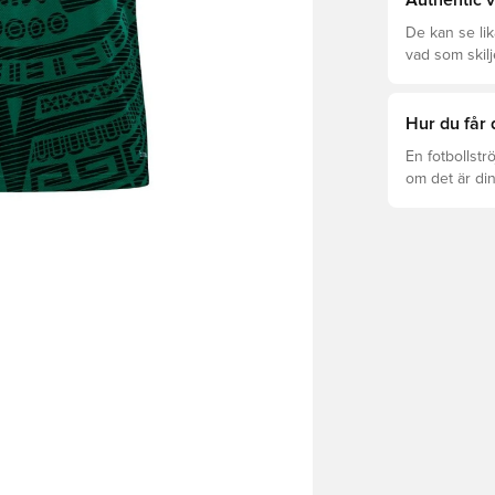
Authentic v
De kan se li
vad som skilj
som är rätt fö
Hur du får 
En fotbollstr
om det är din
det att hända