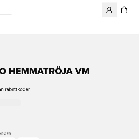
Öppnar en Modal f
O HEMMATRÖJA VM
ån rabattkoder
FÄRGER