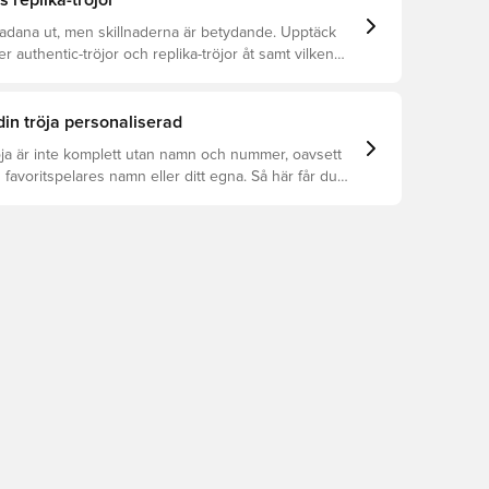
s replika-tröjor
kadana ut, men skillnaderna är betydande. Upptäck
er authentic-tröjor och replika-tröjor åt samt vilken
r dig.
din tröja personaliserad
öja är inte komplett utan namn och nummer, oavsett
 favoritspelares namn eller ditt egna. Så här får du
: