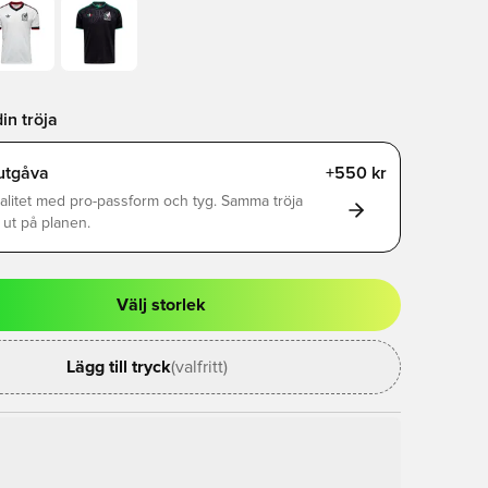
in tröja
utgåva
+550 kr
alitet med pro-passform och tyg. Samma tröja
ut på planen.
Välj storlek
al för att logga in eller registrera dig som medlem
Lägg till tryck
(valfritt)