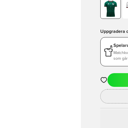
Uppgradera d
Spelar
Matchkv
som går 
Öppnar en Mod