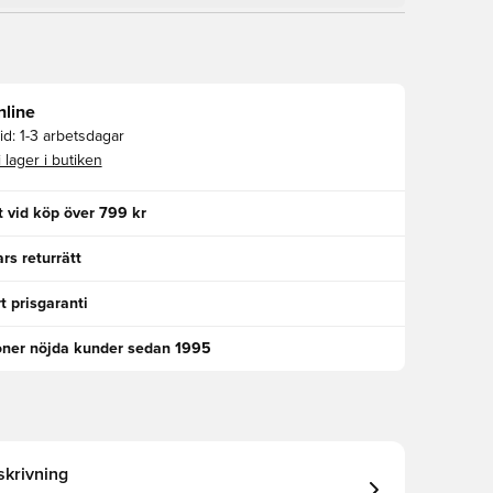
nline
id:
1-3 arbetsdagar
i lager i butiken
kt vid köp över 799 kr
rs returrätt
t prisgaranti
oner nöjda kunder sedan 1995
krivning