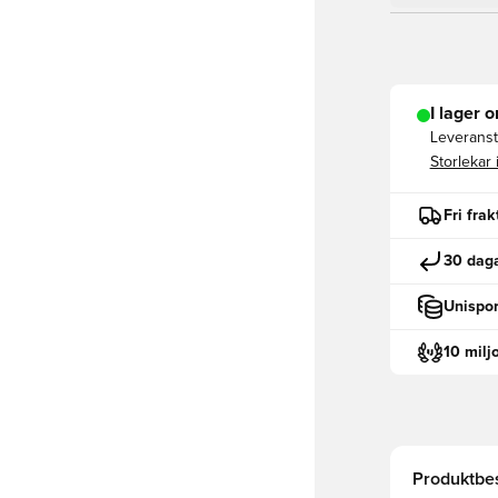
I lager o
Leveranst
Storlekar 
Fri fra
30 daga
Unispor
10 milj
Produktbes