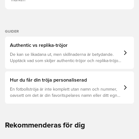
märken
GUIDER
Authentic vs replika-tröjor
De kan se likadana ut, men skillnaderna är betydande.
Upptäck vad som skiljer authentic-tröjor och replika-tröjor
åt samt vilken som är rätt för dig.
Hur du får din tröja personaliserad
En fotbollströja är inte komplett utan namn och nummer,
oavsett om det är din favoritspelares namn eller ditt egna.
Så här får du det att hända:
Rekommenderas för dig