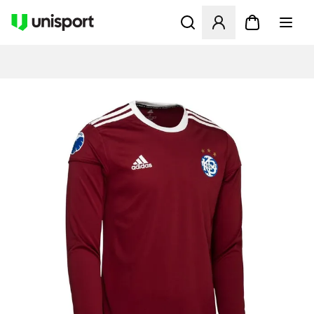
Öppnar en Modal för att logg