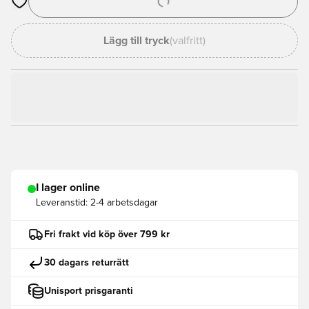
Öppnar en Modal för att logga in eller registrera dig som med
Lägg till tryck
(valfritt)
I lager online
Leveranstid:
2-4 arbetsdagar
Fri frakt vid köp över 799 kr
30 dagars returrätt
Unisport prisgaranti