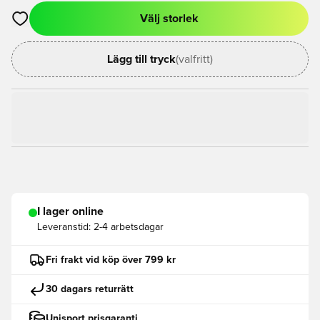
Välj storlek
Öppnar en Modal för att logga in eller registrera dig som med
Lägg till tryck
(valfritt)
I lager online
Leveranstid:
2-4 arbetsdagar
Fri frakt vid köp över 799 kr
30 dagars returrätt
Unisport prisgaranti