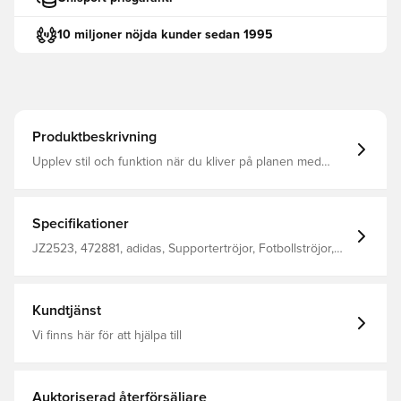
10 miljoner nöjda kunder sedan 1995
Produktbeskrivning
Upplev stil och funktion när du kliver på planen med
Entrada26-tröjan. Designad för dem som lever och andas
fotboll, den är lämplig för spelare på alla nivåer Rund hals
CLIMACOOL-teknik 100% återvunnen polyester
Specifikationer
JZ2523, 472881, adidas, Supportertröjor, Fotbollströjor,
Herr, Dam, Kortärmad, adidas Entrada, Barn, Röd, Utan
strumpa
Kundtjänst
Vi finns här för att hjälpa till
Auktoriserad återförsäljare