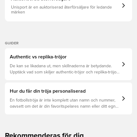
Unisport är en auktoriserad återförsäljare för ledande
märken
GUIDER
Authentic vs replika-tröjor
De kan se likadana ut, men skillnaderna är betydande.
Upptäck vad som skiljer authentic-tröjor och replika-tröjor
åt samt vilken som är rätt för dig.
Hur du får din tröja personaliserad
En fotbollströja är inte komplett utan namn och nummer,
oavsett om det är din favoritspelares namn eller ditt egna.
Så här får du det att hända:
Rekommenderas för dig