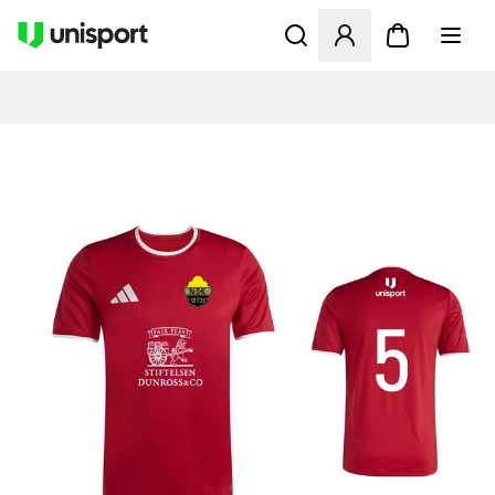
Öppnar en Modal för att logg