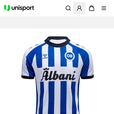
Öppnar en Modal för att logg