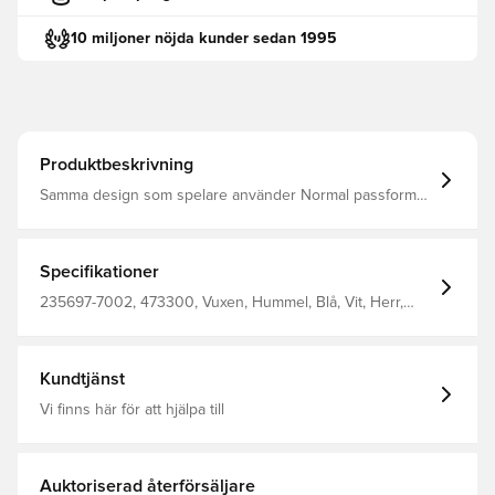
10 miljoner nöjda kunder sedan 1995
Produktbeskrivning
Samma design som spelare använder Normal passform
Tillverkad av 100% polyester. Obs: Modellen är liten i
storlek, varför vi rekommenderar en storlek större än
vanligt.
Specifikationer
235697-7002, 473300, Vuxen, Hummel, Blå, Vit, Herr,
Fotbollströjor, Hemmaställ, Supportertröjor, Kortärmad,
2026/27
Kundtjänst
Vi finns här för att hjälpa till
Auktoriserad återförsäljare