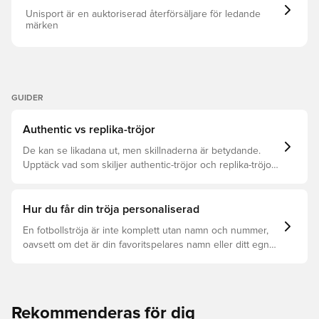
Unisport är en auktoriserad återförsäljare för ledande
märken
GUIDER
Authentic vs replika-tröjor
De kan se likadana ut, men skillnaderna är betydande.
Upptäck vad som skiljer authentic-tröjor och replika-tröjor
åt samt vilken som är rätt för dig.
Hur du får din tröja personaliserad
En fotbollströja är inte komplett utan namn och nummer,
oavsett om det är din favoritspelares namn eller ditt egna.
Så här får du det att hända:
Rekommenderas för dig