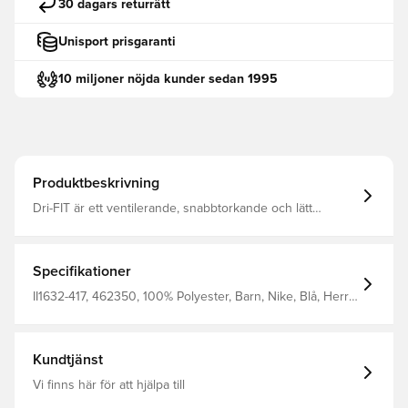
30 dagars returrätt
Unisport prisgaranti
10 miljoner nöjda kunder sedan 1995
Produktbeskrivning
Dri-FIT är ett ventilerande, snabbtorkande och lätt
material som leder bort fukt från kroppen, så du alltid
hålls torr, bekväm och fokuserad. Samma design som
spelarna använder. Tillverkad av 100% polyester.
Specifikationer
II1632-417, 462350, 100% Polyester, Barn, Nike, Blå, Herr,
Dam, Fotbollströjor, Hemmaställ, Supportertröjor,
Kortärmad, 2026/27
Kundtjänst
Vi finns här för att hjälpa till