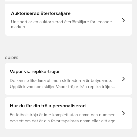
Auktoriserad återförsäljare
Unisport är en auktoriserad återförsäljare för ledande
märken
GUIDER
Vapor vs. replika-tröjor
De kan se likadana ut, men skillnaderna är betydande.
Upptäck vad som skiljer Vapor-tröjor från replika-tröjor
samt vilken som är rätt för dig.
Hur du får din tröja personaliserad
En fotbollströja är inte komplett utan namn och nummer,
oavsett om det är din favoritspelares namn eller ditt egna.
Så här får du det att hända: