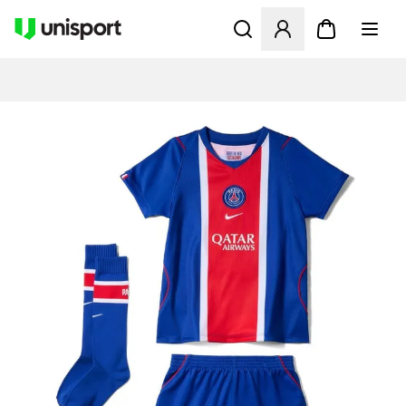
Öppnar en Modal för att logg