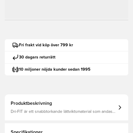
Fri frakt vid köp över 799 kr
30 dagars returrätt
10 miljoner nöjda kunder sedan 1995
Produktbeskrivning
Dri-FIT är ett snabbtorkande lättviktsmaterial som andas
och leder bort fukt från kroppen, så att du alltid hålls torr,
bekväm och fokuserad Samma design som spelarna
använder Normal passform Tillverkad av 100% polyester.
Specifikationer