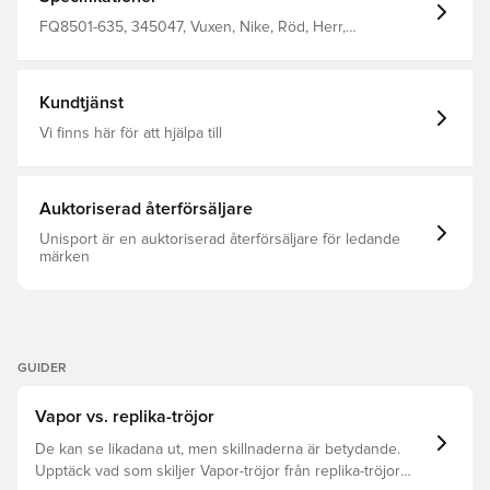
FQ8501-635, 345047, Vuxen, Nike, Röd, Herr,
Fotbollströjor, EM, Supportertröjor, 2024/25, Kortärmad,
Bortaställ
Kundtjänst
Vi finns här för att hjälpa till
Auktoriserad återförsäljare
Unisport är en auktoriserad återförsäljare för ledande
märken
GUIDER
Vapor vs. replika-tröjor
De kan se likadana ut, men skillnaderna är betydande.
Upptäck vad som skiljer Vapor-tröjor från replika-tröjor