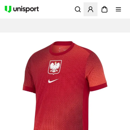
Öppnar en Modal för att logg