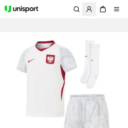
Öppnar en Modal för att logg