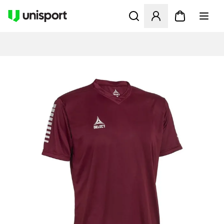
Öppnar en Modal för att logg