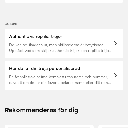
GUIDER
Authentic vs replika-tröjor
De kan se likadana ut, men skillnaderna är betydande.
Upptäck vad som skiljer authentic-tröjor och replika-tröjor
åt samt vilken som är rätt för dig.
Hur du får din tröja personaliserad
En fotbollströja är inte komplett utan namn och nummer,
oavsett om det är din favoritspelares namn eller ditt egna.
Så här får du det att hända:
Rekommenderas för dig