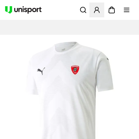
Öppnar en Modal för att logg