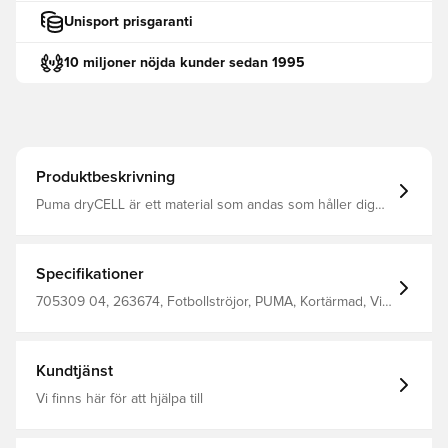
Unisport prisgaranti
10 miljoner nöjda kunder sedan 1995
Produktbeskrivning
Puma dryCELL är ett material som andas som håller dig
torr och bekväm. normal passform. Tillverkad av 100%
polyester.
Specifikationer
705309 04, 263674, Fotbollströjor, PUMA, Kortärmad, Vit,
Herr, Barn
Kundtjänst
Vi finns här för att hjälpa till