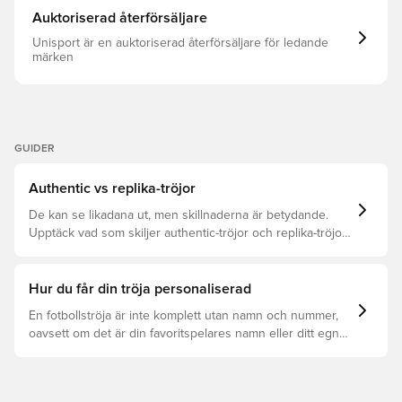
Auktoriserad återförsäljare
Unisport är en auktoriserad återförsäljare för ledande
märken
GUIDER
Authentic vs replika-tröjor
De kan se likadana ut, men skillnaderna är betydande.
Upptäck vad som skiljer authentic-tröjor och replika-tröjor
åt samt vilken som är rätt för dig.
Hur du får din tröja personaliserad
En fotbollströja är inte komplett utan namn och nummer,
oavsett om det är din favoritspelares namn eller ditt egna.
Så här får du det att hända: