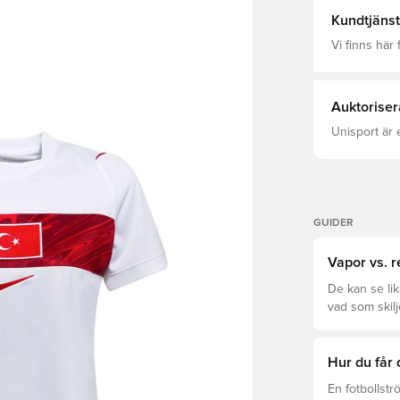
Kundtjänst
Vi finns här f
Auktoriser
Unisport är 
GUIDER
Vapor vs. r
De kan se li
vad som skilj
rätt för dig.
Hur du får 
En fotbollstr