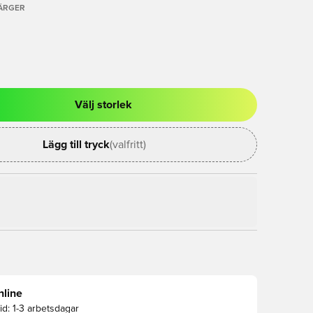
FÄRGER
Välj storlek
al för att logga in eller registrera dig som medlem
Lägg till tryck
(valfritt)
nline
id:
1-3 arbetsdagar