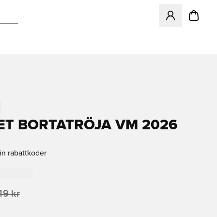
Öppnar en Modal f
ET BORTATRÖJA VM 2026
ån rabattkoder
49 kr