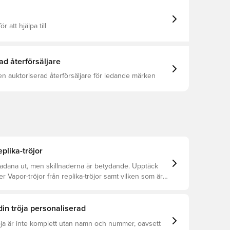
ör att hjälpa till
ad återförsäljare
en auktoriserad återförsäljare för ledande märken
eplika-tröjor
kadana ut, men skillnaderna är betydande. Upptäck
er Vapor-tröjor från replika-tröjor samt vilken som är
din tröja personaliserad
öja är inte komplett utan namn och nummer, oavsett