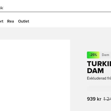
ök
rt
Rea
Outlet
-
25
%
Dam
TURKI
DAM
Exkluderad fr
939 kr
1 2