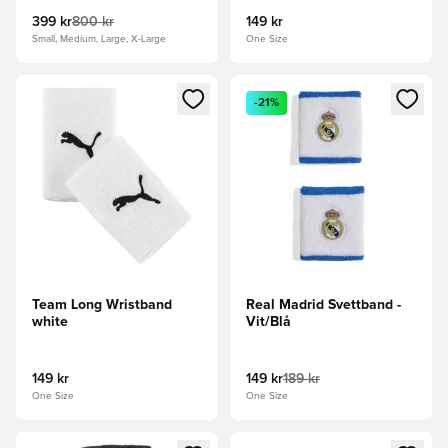
399 kr
800 kr
149 kr
Small, Medium, Large, X-Large
One Size
Öppnar en Modal för att logga in eller registrera dig som me
Öppnar en Modal för att logga
-21%
Team Long Wristband
Real Madrid Svettband -
white
Vit/Blå
149 kr
149 kr
189 kr
One Size
One Size