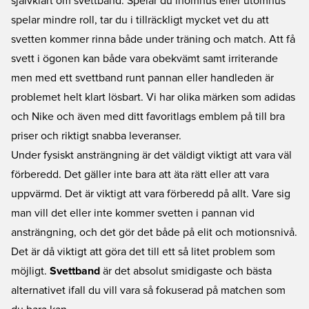
självklart om svettband. Spelar du inomhus eller utomhus
er i smaken.
spelar mindre roll, tar du i tillräckligt mycket vet du att
svetten kommer rinna både under träning och match. Att få
svett i ögonen kan både vara obekvämt samt irriterande
men med ett svettband runt pannan eller handleden är
problemet helt klart lösbart. Vi har olika märken som adidas
och Nike och även med ditt favoritlags emblem på till bra
priser och riktigt snabba leveranser.
Under fysiskt ansträngning är det väldigt viktigt att vara väl
förberedd. Det gäller inte bara att äta rätt eller att vara
uppvärmd. Det är viktigt att vara förberedd på allt. Vare sig
man vill det eller inte kommer svetten i pannan vid
ansträngning, och det gör det både på elit och motionsnivå.
Det är då viktigt att göra det till ett så litet problem som
möjligt.
Svettband
är det absolut smidigaste och bästa
alternativet ifall du vill vara så fokuserad på matchen som