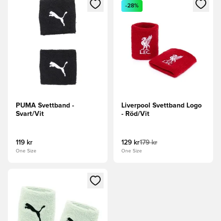
Öppnar en Modal för att logga in eller registrera dig som me
Öppnar en Modal för att logga
-28%
PUMA Svettband -
Liverpool Svettband Logo
Svart/Vit
- Röd/Vit
119 kr
129 kr
179 kr
One Size
One Size
Öppnar en Modal för att logga in eller registrera dig som me