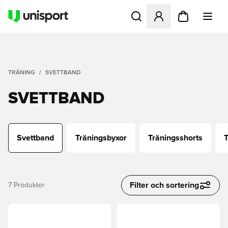
Öppnar en Modal för att logg
TRÄNING
SVETTBAND
SVETTBAND
Svettband
Träningsbyxor
Träningsshorts
T
Filter och sortering
7
Produkter