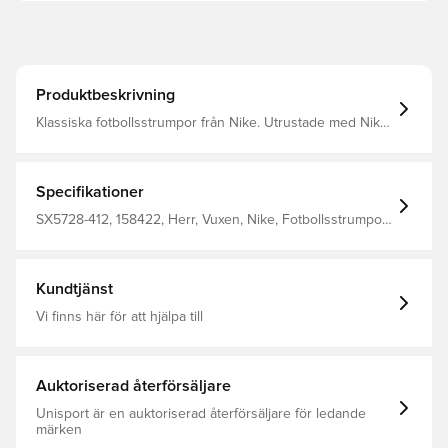
Produktbeskrivning
Klassiska fotbollsstrumpor från Nike. Utrustade med Nike
Dri-FIT som har en ventilerande effekt.
Specifikationer
SX5728-412, 158422, Herr, Vuxen, Nike, Fotbollsstrumpor,
Blå, Vit, 100% Textile
Kundtjänst
Vi finns här för att hjälpa till
Auktoriserad återförsäljare
Unisport är en auktoriserad återförsäljare för ledande
märken