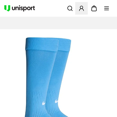
Öppnar en Modal för att logg