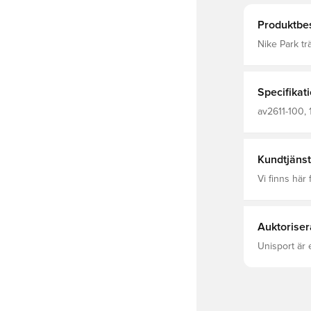
Produktbes
Nike Park tr
perioder Gjo
snabbtorkand
Specifikat
av2611-100, 
Barn, Vit, Ni
Kundtjänst
Vi finns här f
Auktoriser
Unisport är 