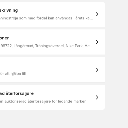
krivning
äningströja som med fördel kan användas i årets kalla
rd med Nike Dri-FIT som är ett ventilerande,
e lättviktsmaterial som leder fukt bort från kroppen
Med hål för tummarna Tättsittande passform 100% polyester
ioner
198722, Långärmad, Träningsöverdel, Nike Park, Herr,
ke
ör att hjälpa till
ad återförsäljare
en auktoriserad återförsäljare för ledande märken