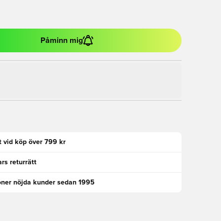
Påminn mig
kt vid köp över 799 kr
rs returrätt
oner nöjda kunder sedan 1995