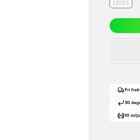
Fri fra
30 daga
10 milj