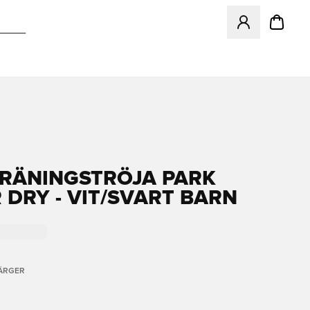
Öppnar en Modal f
TRÄNINGSTRÖJA PARK
R DRY - VIT/SVART BARN
FÄRGER