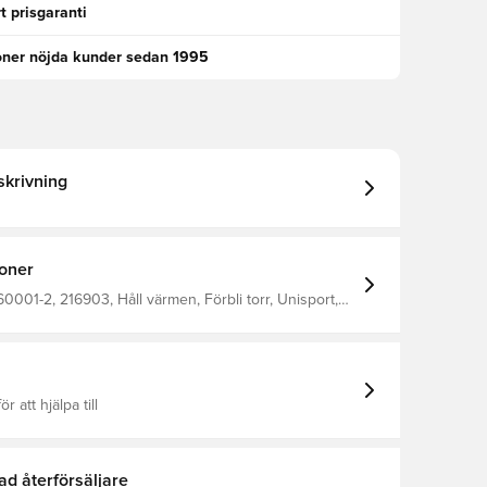
t prisgaranti
oner nöjda kunder sedan 1995
krivning
ioner
001-2, 216903, Håll värmen, Förbli torr, Unisport,
Vit, Kort
ör att hjälpa till
ad återförsäljare