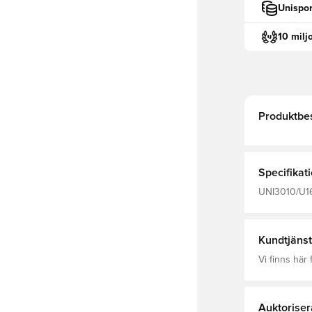
Unispor
10 milj
Produktbes
Specifikat
UNI3010/U160
Vuxen, Herr, 
Kundtjänst
Vi finns här f
Auktoriser