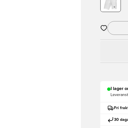
Öppnar en Mod
I lager o
Leveranst
Fri fra
30 daga