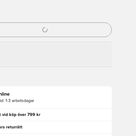
al för att logga in eller registrera dig som medlem
nline
id:
1-3 arbetsdagar
kt vid köp över 799 kr
rs returrätt