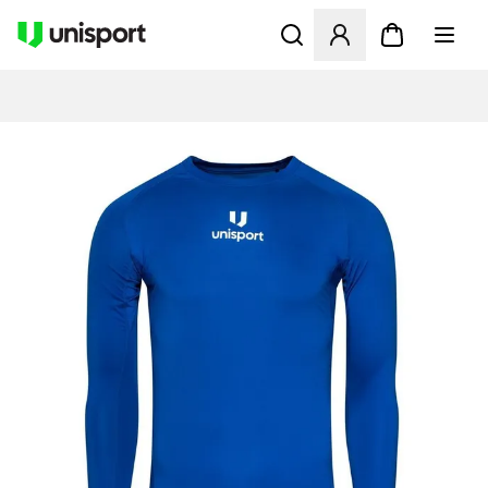
Öppnar en Modal för att logg